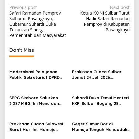
P
Previous post
Next post
Safari Ramadan Pemprov
Ketua KONI Sulbar Turut
o
Sulbar di Pasangkayu,
Hadir Safari Ramadan
s
Gubernur Suhardi Duka
Pemprov di Kabupaten
Tekankan Sinergi
Pasangkayu
t
Pemerintah dan Masyarakat
n
Don't Miss
a
v
i
Modernisasi Pelayanan
Prakiraan Cuaca Sulbar
g
Publik, Sekretariat DPRD
Jumat 24 Juli 2026:
Sulawesi Barat Resmi
Mamasa Dingin 13 Derajat,
a
Luncurkan Aplikasi SIPAKDE
Daerah Pesisir Cerah
t
SPPG Simboro Salurkan
Suhardi Duka Temui Menteri
i
3.087 MBG, Ini Menu dan
KKP: Sulbar Boyong 28
Kandungan Gizinya
Desa Nelayan Hingga
o
Kapal 30 GT
n
Prakiraan Cuaca Sulawesi
Geger Sumur Bor di
Barat Hari Ini: Mamuju
Mamuju Tengah Mendadak
Diguyur Hujan, Polman
Semburkan Lumpur dan