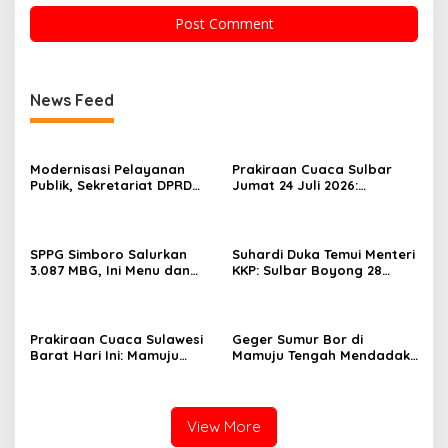
News Feed
Modernisasi Pelayanan
Prakiraan Cuaca Sulbar
Publik, Sekretariat DPRD
Jumat 24 Juli 2026:
Sulawesi Barat Resmi
Mamasa Dingin 13 Derajat,
Luncurkan Aplikasi SIPAKDE
Daerah Pesisir Cerah
SPPG Simboro Salurkan
Suhardi Duka Temui Menteri
3.087 MBG, Ini Menu dan
KKP: Sulbar Boyong 28
Kandungan Gizinya
Desa Nelayan Hingga
Kapal 30 GT
Prakiraan Cuaca Sulawesi
Geger Sumur Bor di
Barat Hari Ini: Mamuju
Mamuju Tengah Mendadak
Diguyur Hujan, Polman
Semburkan Lumpur dan
Terapkan Suhu Terpanas
Suara Gemuruh, Warga
Panik
View More