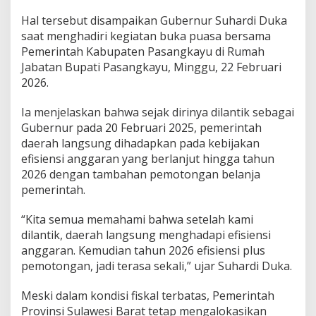
i
Hal tersebut disampaikan Gubernur Suhardi Duka
k
a
saat menghadiri kegiatan buka puasa bersama
n
Pemerintah Kabupaten Pasangkayu di Rumah
R
Jabatan Bupati Pasangkayu, Minggu, 22 Februari
p
2026.
2
5
M
Ia menjelaskan bahwa sejak dirinya dilantik sebagai
i
Gubernur pada 20 Februari 2025, pemerintah
l
daerah langsung dihadapkan pada kebijakan
i
efisiensi anggaran yang berlanjut hingga tahun
a
2026 dengan tambahan pemotongan belanja
r
u
pemerintah.
n
t
“Kita semua memahami bahwa setelah kami
u
dilantik, daerah langsung menghadapi efisiensi
k
anggaran. Kemudian tahun 2026 efisiensi plus
I
n
pemotongan, jadi terasa sekali,” ujar Suhardi Duka.
f
r
Meski dalam kondisi fiskal terbatas, Pemerintah
a
Provinsi Sulawesi Barat tetap mengalokasikan
s