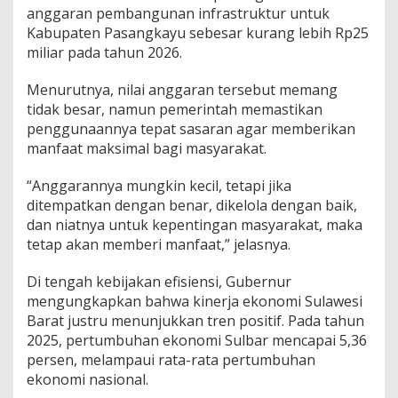
anggaran pembangunan infrastruktur untuk
t
r
Kabupaten Pasangkayu sebesar kurang lebih Rp25
u
miliar pada tahun 2026.
k
t
Menurutnya, nilai anggaran tersebut memang
u
tidak besar, namun pemerintah memastikan
r
P
penggunaannya tepat sasaran agar memberikan
a
manfaat maksimal bagi masyarakat.
s
a
“Anggarannya mungkin kecil, tetapi jika
n
ditempatkan dengan benar, dikelola dengan baik,
g
k
dan niatnya untuk kepentingan masyarakat, maka
a
tetap akan memberi manfaat,” jelasnya.
y
u
Di tengah kebijakan efisiensi, Gubernur
d
mengungkapkan bahwa kinerja ekonomi Sulawesi
i
T
Barat justru menunjukkan tren positif. Pada tahun
e
2025, pertumbuhan ekonomi Sulbar mencapai 5,36
n
persen, melampaui rata-rata pertumbuhan
g
ekonomi nasional.
a
h