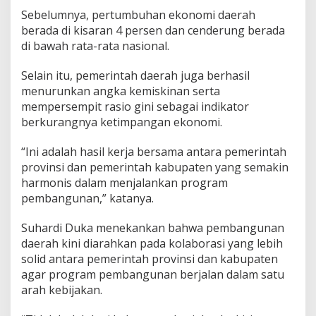
E
Sebelumnya, pertumbuhan ekonomi daerah
f
berada di kisaran 4 persen dan cenderung berada
i
di bawah rata-rata nasional.
s
i
Selain itu, pemerintah daerah juga berhasil
e
n
menurunkan angka kemiskinan serta
s
mempersempit rasio gini sebagai indikator
i
berkurangnya ketimpangan ekonomi.
A
n
“Ini adalah hasil kerja bersama antara pemerintah
g
g
provinsi dan pemerintah kabupaten yang semakin
a
harmonis dalam menjalankan program
r
pembangunan,” katanya.
a
n
Suhardi Duka menekankan bahwa pembangunan
daerah kini diarahkan pada kolaborasi yang lebih
solid antara pemerintah provinsi dan kabupaten
agar program pembangunan berjalan dalam satu
arah kebijakan.