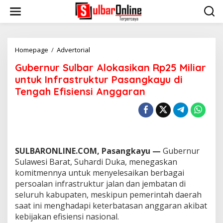
S
k
i
p
t
o
Homepage
/
Advertorial
G
c
u
Gubernur Sulbar Alokasikan Rp25 Miliar
o
b
n
e
untuk Infrastruktur Pasangkayu di
t
r
Tengah Efisiensi Anggaran
e
n
n
u
t
r
S
u
l
b
SULBARONLINE.COM, Pasangkayu
—
Gubernur
a
Sulawesi Barat, Suhardi Duka, menegaskan
r
komitmennya untuk menyelesaikan berbagai
A
persoalan infrastruktur jalan dan jembatan di
l
o
seluruh kabupaten, meskipun pemerintah daerah
k
saat ini menghadapi keterbatasan anggaran akibat
a
kebijakan efisiensi nasional.
s