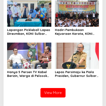
Lapangan Pickleball Lapeo
Hadiri Pembukaan
Diresmikan, KONI Sulbar
Kejuaraan Karate, KONI
Sebut Olahraga Ini Kian
Sulbar Dorong Lahirnya
Diminati Masyarakat
Atlet Berprestasi Sulbar
Hanya 5 Persen TV Kabel
Lepas Persimaju ke Piala
Berizin, Warga di Pelosok
Presiden, Gubernur Sulbar:
Sulbar Terancam Tak Bisa
Mental Juara Harus
Nonton Piala Dunia 2026?
Terobos Keterbatasan
View More