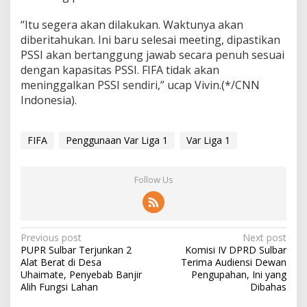
“Itu segera akan dilakukan. Waktunya akan
diberitahukan. Ini baru selesai meeting, dipastikan
PSSI akan bertanggung jawab secara penuh sesuai
dengan kapasitas PSSI. FIFA tidak akan
meninggalkan PSSI sendiri,” ucap Vivin.(*/CNN
Indonesia).
FIFA
Penggunaan Var Liga 1
Var Liga 1
Follow Us
P
Previous post
Next post
PUPR Sulbar Terjunkan 2
Komisi IV DPRD Sulbar
o
Alat Berat di Desa
Terima Audiensi Dewan
s
Uhaimate, Penyebab Banjir
Pengupahan, Ini yang
Alih Fungsi Lahan
Dibahas
t