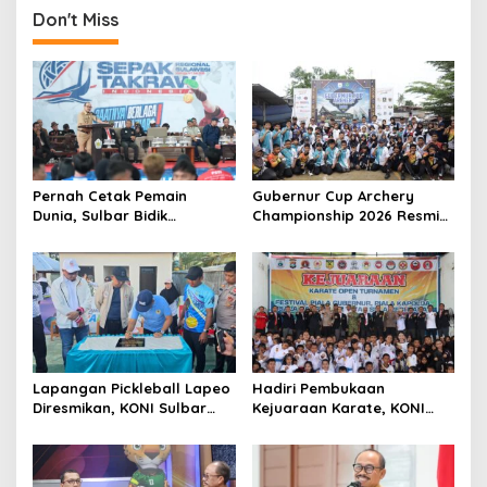
n
Don't Miss
a
v
i
g
a
t
Pernah Cetak Pemain
Gubernur Cup Archery
Dunia, Sulbar Bidik
Championship 2026 Resmi
i
Kebangkitan Takraw via
Dibuka, 8 Provinsi Ikut
o
Liga Regional Sulawesi
Berlaga
n
Lapangan Pickleball Lapeo
Hadiri Pembukaan
Diresmikan, KONI Sulbar
Kejuaraan Karate, KONI
Sebut Olahraga Ini Kian
Sulbar Dorong Lahirnya
Diminati Masyarakat
Atlet Berprestasi Sulbar