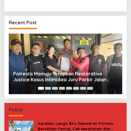
Recent Post
Jerat Modal dan Jeritan Pedagang Ikan TPI
P
Kasiwa Mamuju Saat Harga Melonjak
W
F
Politik
Gerakan Langit Biru Demokrat Polman:
Bersihkan Pantai, Cek Kesehatan dan