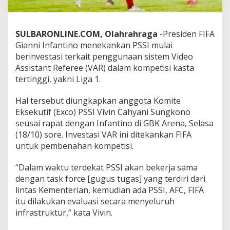
g
u
n
SULBARONLINE.COM, Olahrahraga
-Presiden FIFA
a
a
Gianni Infantino menekankan PSSI mulai
n
berinvestasi terkait penggunaan sistem Video
V
Assistant Referee (VAR) dalam kompetisi kasta
A
tertinggi, yakni Liga 1.
R
L
i
Hal tersebut diungkapkan anggota Komite
g
Eksekutif (Exco) PSSI Vivin Cahyani Sungkono
a
seusai rapat dengan Infantino di GBK Arena, Selasa
1
(18/10) sore. Investasi VAR ini ditekankan FIFA
untuk pembenahan kompetisi.
“Dalam waktu terdekat PSSI akan bekerja sama
dengan task force [gugus tugas] yang terdiri dari
lintas Kementerian, kemudian ada PSSI, AFC, FIFA
itu dilakukan evaluasi secara menyeluruh
infrastruktur,” kata Vivin.