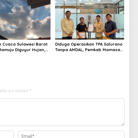
n Cuaca Sulawesi Barat
Diduga Operasikan TPA Salurano
 Mamuju Diguyur Hujan,
Tanpa AMDAL, Pemkab Mamasa
erapkan Suhu Terpanas
Dilaporkan ke Dua Kementerian
ields are marked
*