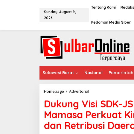
S
k
Tentang Kami
Redaks
Sunday, August 9,
i
2026
p
Pedoman Media Siber
t
o
c
o
n
t
e
n
t
Sulawesi Barat
Nasional
Pemerintah
Homepage
/
Advertorial
D
u
Dukung Visi SDK-J
k
u
Mamasa Perkuat Ki
n
g
dan Retribusi Daer
V
i