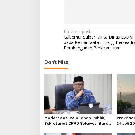
P
Previous post
Gubernur Sulbar Minta Dinas ESDM
o
pada Pemanfaatan Energi Berkeadil
s
Pembangunan Berkelanjutan
t
Don't Miss
n
a
v
i
g
a
t
Modernisasi Pelayanan Publik,
Prakiraa
i
Sekretariat DPRD Sulawesi Barat
24 Juli 2
Resmi Luncurkan Aplikasi SIPAKDE
Derajat,
o