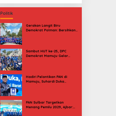
Politik
Gerakan Langit Biru
Demokrat Polman: Bersihkan
Pantai, Cek Kesehatan dan
Donor Darah
Sambut HUT ke-25, DPC
Demokrat Mamuju Gelar
Baksos Gerakan Langit Biru
Indonesia Asri
Hadiri Pelantikan PAN di
Mamuju, Suhardi Duka
Kenang 2 Kali Diusung Jadi
Bupati
PAN Sulbar Targetkan
Menang Pemilu 2029, Ajbar:
Bagi Kami, Februari 2029 Itu