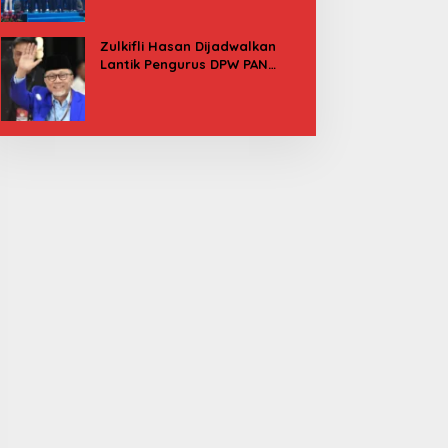
Besok
Zulkifli Hasan Dijadwalkan
Lantik Pengurus DPW PAN
Sulbar, Usung Agenda “Satu
Tekad Bantu Rakyat”