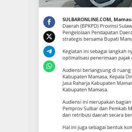
a
m
a
s
SULBARONLINE.COM, Mamas
a
Daerah (BPKPD) Provinsi Sulaw
P
Pengelolaan Pendapatan Daer
e
r
strategis bersama Bupati Mama
k
u
Kegiatan ini sebagai langkah n
a
optimalisasi penerimaan pajak 
t
K
Audiensi berlangsung di ruang
i
n
Kabupaten Mamasa, Kepala Dina
e
Jasa Raharja Kabupaten Mamas
r
Kabupaten Mamasa.
j
a
Audiensi ini merupakan bagia
P
e
Pemprov Sulbar dan Pemkab M
m
dan retribusi daerah secara ber
u
n
Hal ini juga sebagai bentuk 
g