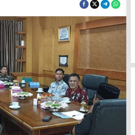
Polresta Mamuju Terapkan
Restorative Justice Kasus
Intimidasi Juru Parkir Jalan Emmy
Saelan