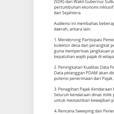
(SDK) dan Wakil Gubernur Sulb
u
t
pertumbuhan ekonomi inklusif 
a
dan Sejahtera.
n
P
Audiensi ini membahas beberap
a
daerah, antara lain:
j
a
k
1. Mendorong Partisipasi Peme
d
kolektor desa dan perangkat p
a
guna memperluas jangkauan p
n
kepatuhan wajib pajak di wila
R
e
t
2. Peningkatan Kualitas Data
r
Data pelanggan PDAM akan dis
i
potensi penerimaan dari Pajak 
b
u
s
3. Penagihan Pajak Kendaraan 
i
Seluruh kendaraan dinas milik 
D
untuk memastikan kewajiban pa
a
e
4. Rencana Sweeping dan Pene
r