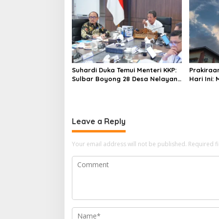
n
Suhardi Duka Temui Menteri KKP:
Prakiraa
Sulbar Boyong 28 Desa Nelayan
Hari Ini:
Hingga Kapal 30 GT
Polman T
Leave a Reply
Your email address will not be published.
Required f