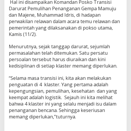
Hal ini disampaikan Komandan Posko Transisi
o
Darurat Pemulihan Penanganan Gempa Mamuju
T
r
dan Majene, Muhammad Idris, di hadapan
a
perwakilan relawan dalam acara temu relawan dan
n
pemerintah yang dilaksanakan di pokso utama,
s
Kamis (11/2).
i
s
i
Menurutnya, sejak tanggap darurat, sejumlah
D
permasalahan telah ditemukan. Satu persatu
a
persoalan tersebut harus diuraikan dan kini
r
kedisiplinan di setiap klaster memang diperlukan.
u
r
a
“
Selama masa transisi ini, kita akan melakukan
t
penguatan di 4 klaster. Yang pertama adalah
F
kepengungsian, pemulihan, kesehatan dan yang
o
keempat adalah logistik. Sejauh ini kita melihat
k
bahwa 4 klaster ini yang selalu menjadi isu dalam
u
s
penanganan bencana. Sehingga keseriusan
k
memang diperlukan,”tuturnya.
a
n
P