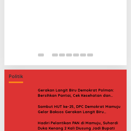
P
P
B
Politik
Gerakan Langit Biru Demokrat Polman:
Bersihkan Pantai, Cek Kesehatan dan
Donor Darah
Sambut HUT ke-25, DPC Demokrat Mamuju
Gelar Baksos Gerakan Langit Biru
Indonesia Asri
Hadiri Pelantikan PAN di Mamuju, Suhardi
Duka Kenang 2 Kali Diusung Jadi Bupati