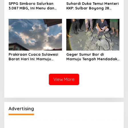
SPPG Simboro Salurkan
Suhardi Duka Temui Menteri
3.087 MBG, Ini Menu dan
KKP: Sulbar Boyong 28
Kandungan Gizinya
Desa Nelayan Hingga
Kapal 30 GT
Prakiraan Cuaca Sulawesi
Geger Sumur Bor di
Barat Hari Ini: Mamuju
Mamuju Tengah Mendadak
Diguyur Hujan, Polman
Semburkan Lumpur dan
Terapkan Suhu Terpanas
Suara Gemuruh, Warga
Panik
View More
Advertising