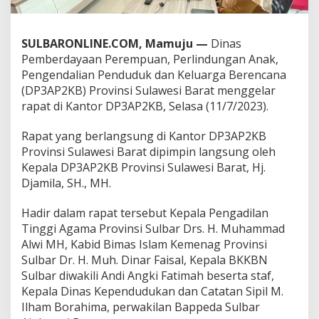
a
p
a
SULBARONLINE.COM, Mamuju —
Dinas
t
Pemberdayaan Perempuan, Perlindungan Anak,
P
e
Pengendalian Penduduk dan Keluarga Berencana
n
(DP3AP2KB) Provinsi Sulawesi Barat menggelar
c
rapat di Kantor DP3AP2KB, Selasa (11/7/2023).
e
g
Rapat yang berlangsung di Kantor DP3AP2KB
a
h
Provinsi Sulawesi Barat dipimpin langsung oleh
a
Kepala DP3AP2KB Provinsi Sulawesi Barat, Hj.
n
Djamila, SH., MH.
P
e
Hadir dalam rapat tersebut Kepala Pengadilan
r
k
Tinggi Agama Provinsi Sulbar Drs. H. Muhammad
a
Alwi MH, Kabid Bimas Islam Kemenag Provinsi
w
Sulbar Dr. H. Muh. Dinar Faisal, Kepala BKKBN
i
Sulbar diwakili Andi Angki Fatimah beserta staf,
n
Kepala Dinas Kependudukan dan Catatan Sipil M.
a
n
Ilham Borahima, perwakilan Bappeda Sulbar
A