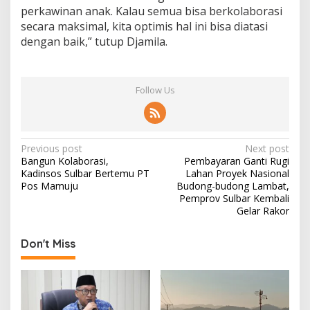
perkawinan anak. Kalau semua bisa berkolaborasi
secara maksimal, kita optimis hal ini bisa diatasi
dengan baik,” tutup Djamila.
Follow Us
P
Previous post
Next post
Bangun Kolaborasi,
Pembayaran Ganti Rugi
o
Kadinsos Sulbar Bertemu PT
Lahan Proyek Nasional
s
Pos Mamuju
Budong-budong Lambat,
Pemprov Sulbar Kembali
t
Gelar Rakor
n
Don't Miss
a
v
i
g