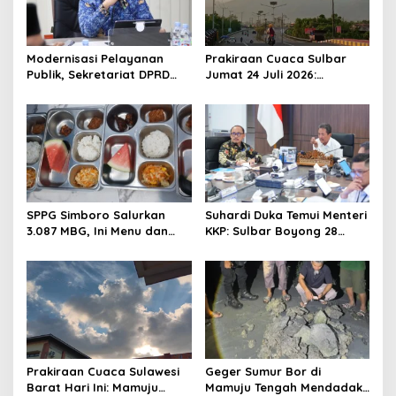
a
t
Modernisasi Pelayanan
Prakiraan Cuaca Sulbar
i
Publik, Sekretariat DPRD
Jumat 24 Juli 2026:
o
Sulawesi Barat Resmi
Mamasa Dingin 13 Derajat,
Luncurkan Aplikasi SIPAKDE
Daerah Pesisir Cerah
n
SPPG Simboro Salurkan
Suhardi Duka Temui Menteri
3.087 MBG, Ini Menu dan
KKP: Sulbar Boyong 28
Kandungan Gizinya
Desa Nelayan Hingga
Kapal 30 GT
Prakiraan Cuaca Sulawesi
Geger Sumur Bor di
Barat Hari Ini: Mamuju
Mamuju Tengah Mendadak