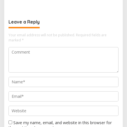
Diguyur Hujan, Polman
Semburkan Lumpur dan
Terapkan Suhu Terpanas
Suara Gemuruh, Warga
Panik
Leave a Reply
Your email address will not be published.
Required fields are
marked
*
Save my name, email, and website in this browser for