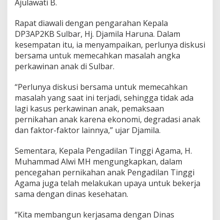
Ajulawati B.
n
a
Rapat diawali dengan pengarahan Kepala
k
DP3AP2KB Sulbar, Hj. Djamila Haruna. Dalam
d
i
kesempatan itu, ia menyampaikan, perlunya diskusi
S
bersama untuk memecahkan masalah angka
u
perkawinan anak di Sulbar.
l
b
“Perlunya diskusi bersama untuk memecahkan
a
r
masalah yang saat ini terjadi, sehingga tidak ada
lagi kasus perkawinan anak, pemaksaan
pernikahan anak karena ekonomi, degradasi anak
dan faktor-faktor lainnya,” ujar Djamila.
Sementara, Kepala Pengadilan Tinggi Agama, H.
Muhammad Alwi MH mengungkapkan, dalam
pencegahan pernikahan anak Pengadilan Tinggi
Agama juga telah melakukan upaya untuk bekerja
sama dengan dinas kesehatan.
“Kita membangun kerjasama dengan Dinas