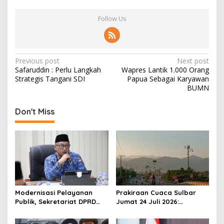
Follow Us
P
Previous post
Next post
Safaruddin : Perlu Langkah
Wapres Lantik 1.000 Orang
o
Strategis Tangani SDI
Papua Sebagai Karyawan
s
BUMN
t
Don't Miss
n
a
v
i
g
a
Modernisasi Pelayanan
Prakiraan Cuaca Sulbar
t
Publik, Sekretariat DPRD
Jumat 24 Juli 2026:
Sulawesi Barat Resmi
Mamasa Dingin 13 Derajat,
i
Luncurkan Aplikasi SIPAKDE
Daerah Pesisir Cerah