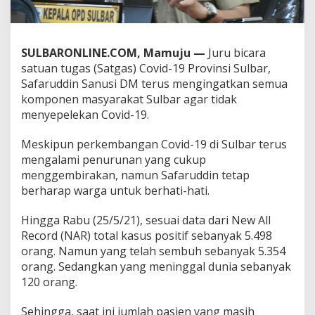
,
P
r
o
SULBARONLINE.COM, Mamuju —
Juru bicara
k
satuan tugas (Satgas) Covid-19 Provinsi Sulbar,
e
Safaruddin Sanusi DM terus mengingatkan semua
s
H
komponen masyarakat Sulbar agar tidak
a
menyepelekan Covid-19.
r
u
Meskipun perkembangan Covid-19 di Sulbar terus
s
mengalami penurunan yang cukup
T
e
menggembirakan, namun Safaruddin tetap
t
berharap warga untuk berhati-hati.
a
p
Hingga Rabu (25/5/21), sesuai data dari New All
D
Record (NAR) total kasus positif sebanyak 5.498
i
p
orang. Namun yang telah sembuh sebanyak 5.354
a
orang. Sedangkan yang meninggal dunia sebanyak
t
120 orang.
u
h
Sehingga, saat ini jumlah pasien yang masih
i