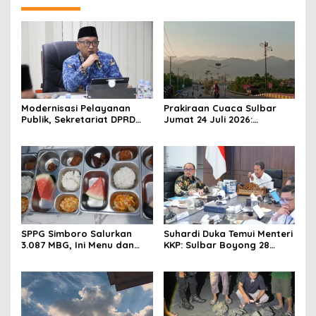
Modernisasi Pelayanan
Prakiraan Cuaca Sulbar
Publik, Sekretariat DPRD
Jumat 24 Juli 2026:
Sulawesi Barat Resmi
Mamasa Dingin 13 Derajat,
Luncurkan Aplikasi SIPAKDE
Daerah Pesisir Cerah
SPPG Simboro Salurkan
Suhardi Duka Temui Menteri
3.087 MBG, Ini Menu dan
KKP: Sulbar Boyong 28
Kandungan Gizinya
Desa Nelayan Hingga
Kapal 30 GT