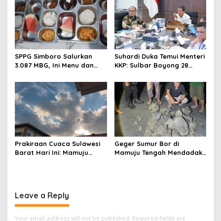
o
n
SPPG Simboro Salurkan
Suhardi Duka Temui Menteri
3.087 MBG, Ini Menu dan
KKP: Sulbar Boyong 28
Kandungan Gizinya
Desa Nelayan Hingga
Kapal 30 GT
Prakiraan Cuaca Sulawesi
Geger Sumur Bor di
Barat Hari Ini: Mamuju
Mamuju Tengah Mendadak
Diguyur Hujan, Polman
Semburkan Lumpur dan
Terapkan Suhu Terpanas
Suara Gemuruh, Warga
Panik
Leave a Reply
Your email address will not be published.
Required fields are