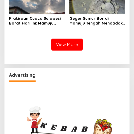
Prakiraan Cuaca Sulawesi
Geger Sumur Bor di
Barat Hari Ini: Mamuju
Mamuju Tengah Mendadak
Diguyur Hujan, Polman
Semburkan Lumpur dan
Terapkan Suhu Terpanas
Suara Gemuruh, Warga
Panik
View More
Advertising