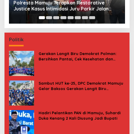
Jerat Modal dan Jeritan Pedagang Ikan TPI
P
Kasiwa Mamuju Saat Harga Melonjak
W
F
Politik
Gerakan Langit Biru Demokrat Polman:
Bersihkan Pantai, Cek Kesehatan dan
Donor Darah
Sambut HUT ke-25, DPC Demokrat Mamuju
Gelar Baksos Gerakan Langit Biru
Indonesia Asri
Hadiri Pelantikan PAN di Mamuju, Suhardi
Duka Kenang 2 Kali Diusung Jadi Bupati