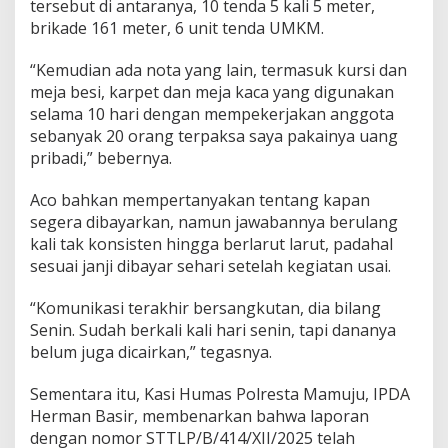
tersebut di antaranya, 10 tenda 5 kali 5 meter,
a
brikade 161 meter, 6 unit tenda UMKM.
r
k
“Kemudian ada nota yang lain, termasuk kursi dan
e
P
meja besi, karpet dan meja kaca yang digunakan
o
selama 10 hari dengan mempekerjakan anggota
l
sebanyak 20 orang terpaksa saya pakainya uang
i
pribadi,” bebernya.
s
i
,
Aco bahkan mempertanyakan tentang kapan
T
segera dibayarkan, namun jawabannya berulang
a
kali tak konsisten hingga berlarut larut, padahal
k
sesuai janji dibayar sehari setelah kegiatan usai.
B
a
y
“Komunikasi terakhir bersangkutan, dia bilang
a
Senin. Sudah berkali kali hari senin, tapi dananya
r
belum juga dicairkan,” tegasnya.
S
e
Sementara itu, Kasi Humas Polresta Mamuju, IPDA
w
a
Herman Basir, membenarkan bahwa laporan
M
dengan nomor STTLP/B/414/XII/2025 telah
e