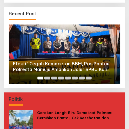
Recent Post
Maksimalkan Gizi Anak, SPPG Rangas Sajikan
P
Menu Daging Sapi untuk 2.798 Penerima
P
B
Politik
Gerakan Langit Biru Demokrat Polman:
Bersihkan Pantai, Cek Kesehatan dan
Donor Darah