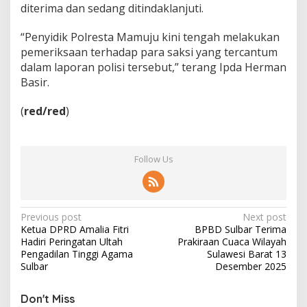
diterima dan sedang ditindaklanjuti.
n
u
“Penyidik Polresta Mamuju kini tengah melakukan
n
g
pemeriksaan terhadap para saksi yang tercantum
g
dalam laporan polisi tersebut,” terang Ipda Herman
a
Basir.
k
S
(
red/red
)
e
b
u
l
Follow Us
a
n
P
Previous post
Next post
Ketua DPRD Amalia Fitri
BPBD Sulbar Terima
o
Hadiri Peringatan Ultah
Prakiraan Cuaca Wilayah
s
Pengadilan Tinggi Agama
Sulawesi Barat 13
Sulbar
Desember 2025
t
n
Don't Miss