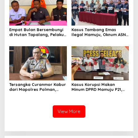
Empat Bulan Bersembunyi
Kasus Tambang Emas
di Hutan Tapalang, Pelaku
Ilegal Mamuju, Oknum ASN
Pengeroyokan SPBU
Sulbar Turut Jadi
Mamuju Diringkus Polisi
Tersangka
Tersangka Curanmor Kabur
Kasus Korupsi Makan
dari Mapolres Polman,
Minum DPRD Mamuju P21,
Kapolda Sulbar
Polisi Sita Tanah Rp 600
Perintahkan Audit Internal
Juta Milik Eks Ketua Dewan
View More