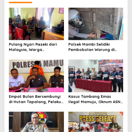
a
v
i
g
a
t
Pulang Nyari Rezeki dari
Polsek Mambi Selidiki
Malaysia, Warga
Pembobolan Warung di
i
Pasangkayu Kaget
Mamasa, Korban Rugi
o
Rumahnya Sudah
Jutaan Rupiah
Bersertifikat atas Nama
n
Orang Lain
Empat Bulan Bersembunyi
Kasus Tambang Emas
di Hutan Tapalang, Pelaku
Ilegal Mamuju, Oknum ASN
Pengeroyokan SPBU
Sulbar Turut Jadi
Mamuju Diringkus Polisi
Tersangka