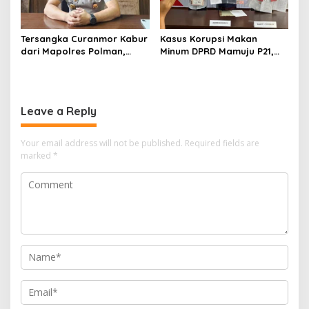
Tersangka Curanmor Kabur
Kasus Korupsi Makan
dari Mapolres Polman,
Minum DPRD Mamuju P21,
Kapolda Sulbar
Polisi Sita Tanah Rp 600
Perintahkan Audit Internal
Juta Milik Eks Ketua Dewan
Leave a Reply
Your email address will not be published.
Required fields are
marked
*