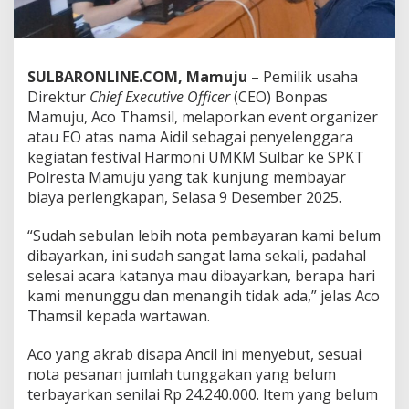
E
O
F
e
SULBARONLINE.COM, Mamuju
– Pemilik usaha
s
t
Direktur
Chief Executive Officer
(CEO) Bonpas
i
Mamuju, Aco Thamsil, melaporkan event organizer
v
atau EO atas nama Aidil sebagai penyelenggara
a
kegiatan festival Harmoni UMKM Sulbar ke SPKT
l
Polresta Mamuju yang tak kunjung membayar
H
a
biaya perlengkapan, Selasa 9 Desember 2025.
r
m
“Sudah sebulan lebih nota pembayaran kami belum
o
dibayarkan, ini sudah sangat lama sekali, padahal
n
selesai acara katanya mau dibayarkan, berapa hari
i
U
kami menunggu dan menangih tidak ada,” jelas Aco
M
Thamsil kepada wartawan.
K
M
Aco yang akrab disapa Ancil ini menyebut, sesuai
S
nota pesanan jumlah tunggakan yang belum
u
l
terbayarkan senilai Rp 24.240.000. Item yang belum
b