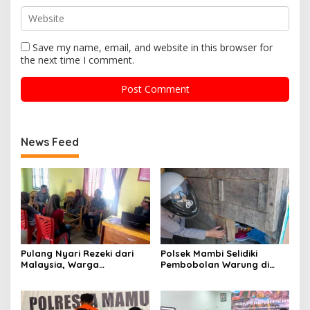
Save my name, email, and website in this browser for
the next time I comment.
News Feed
Pulang Nyari Rezeki dari
Polsek Mambi Selidiki
Malaysia, Warga
Pembobolan Warung di
Pasangkayu Kaget
Mamasa, Korban Rugi
Rumahnya Sudah
Jutaan Rupiah
Bersertifikat atas Nama
Orang Lain