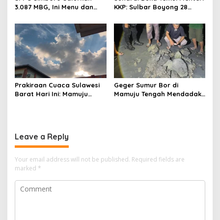
3.087 MBG, Ini Menu dan
KKP: Sulbar Boyong 28
Kandungan Gizinya
Desa Nelayan Hingga
Kapal 30 GT
Prakiraan Cuaca Sulawesi
Geger Sumur Bor di
Barat Hari Ini: Mamuju
Mamuju Tengah Mendadak
Diguyur Hujan, Polman
Semburkan Lumpur dan
Terapkan Suhu Terpanas
Suara Gemuruh, Warga
Panik
Leave a Reply
Your email address will not be published.
Required fields are
marked
*