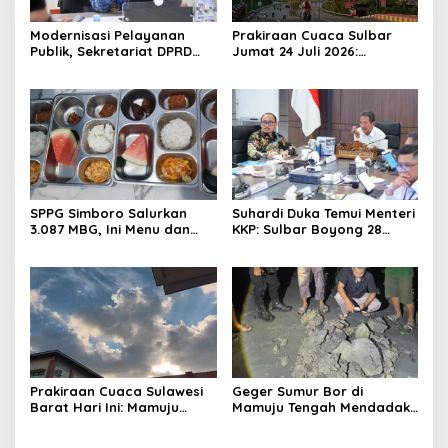
Modernisasi Pelayanan
Prakiraan Cuaca Sulbar
Publik, Sekretariat DPRD
Jumat 24 Juli 2026:
Sulawesi Barat Resmi
Mamasa Dingin 13 Derajat,
Luncurkan Aplikasi SIPAKDE
Daerah Pesisir Cerah
SPPG Simboro Salurkan
Suhardi Duka Temui Menteri
3.087 MBG, Ini Menu dan
KKP: Sulbar Boyong 28
Kandungan Gizinya
Desa Nelayan Hingga
Kapal 30 GT
Prakiraan Cuaca Sulawesi
Geger Sumur Bor di
Barat Hari Ini: Mamuju
Mamuju Tengah Mendadak
Diguyur Hujan, Polman
Semburkan Lumpur dan
Terapkan Suhu Terpanas
Suara Gemuruh, Warga