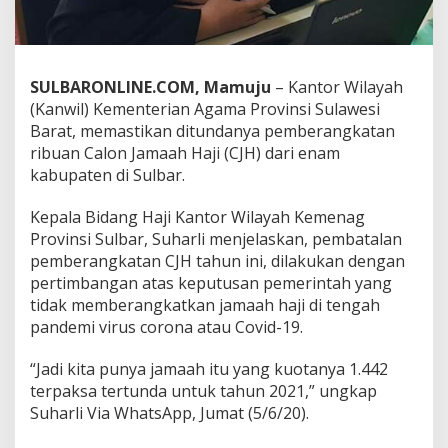
r
D
i
p
a
SULBARONLINE.COM, Mamuju
– Kantor Wilayah
s
(Kanwil) Kementerian Agama Provinsi Sulawesi
t
Barat, memastikan ditundanya pemberangkatan
i
ribuan Calon Jamaah Haji (CJH) dari enam
k
kabupaten di Sulbar.
a
n
B
Kepala Bidang Haji Kantor Wilayah Kemenag
a
Provinsi Sulbar, Suharli menjelaskan, pembatalan
t
pemberangkatan CJH tahun ini, dilakukan dengan
a
pertimbangan atas keputusan pemerintah yang
l
B
tidak memberangkatkan jamaah haji di tengah
e
pandemi virus corona atau Covid-19.
r
a
“Jadi kita punya jamaah itu yang kuotanya 1.442
n
terpaksa tertunda untuk tahun 2021,” ungkap
g
k
Suharli Via WhatsApp, Jumat (5/6/20).
a
t