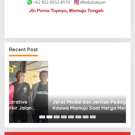
Recent Post
Jerat Modal dan Jeritan Pedagang Ikan TPI
P
Kasiwa Mamuju Saat Harga Melonjak
W
F