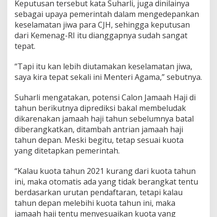
Keputusan tersebut kata Suharli, juga dinilainya
T
sebagai upaya pemerintah dalam mengedepankan
a
keselamatan jiwa para CJH, sehingga keputusan
h
u
dari Kemenag-RI itu dianggapnya sudah sangat
n
tepat.
I
n
“Tapi itu kan lebih diutamakan keselamatan jiwa,
i
saya kira tepat sekali ini Menteri Agama,” sebutnya.
Suharli mengatakan, potensi Calon Jamaah Haji di
tahun berikutnya diprediksi bakal membeludak
dikarenakan jamaah haji tahun sebelumnya batal
diberangkatkan, ditambah antrian jamaah haji
tahun depan. Meski begitu, tetap sesuai kuota
yang ditetapkan pemerintah.
“Kalau kuota tahun 2021 kurang dari kuota tahun
ini, maka otomatis ada yang tidak berangkat tentu
berdasarkan urutan pendaftaran, tetapi kalau
tahun depan melebihi kuota tahun ini, maka
jamaah haji tentu menyesuaikan kuota yang