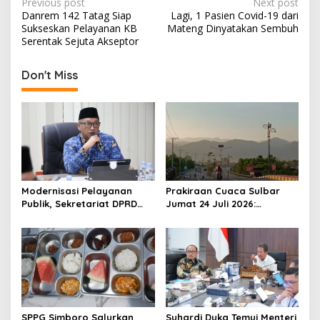
P
Previous post
Next post
Danrem 142 Tatag Siap
Lagi, 1 Pasien Covid-19 dari
o
Sukseskan Pelayanan KB
Mateng Dinyatakan Sembuh
s
Serentak Sejuta Akseptor
t
Don't Miss
n
a
v
i
g
a
Modernisasi Pelayanan
Prakiraan Cuaca Sulbar
t
Publik, Sekretariat DPRD
Jumat 24 Juli 2026:
Sulawesi Barat Resmi
Mamasa Dingin 13 Derajat,
i
Luncurkan Aplikasi SIPAKDE
Daerah Pesisir Cerah
o
n
SPPG Simboro Salurkan
Suhardi Duka Temui Menteri