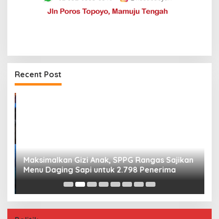
Recent Post
Maksimalkan Gizi Anak, SPPG Rangas Sajikan
P
Menu Daging Sapi untuk 2.798 Penerima
P
B