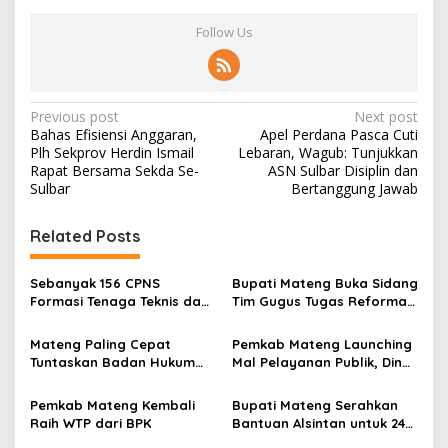
Follow Us
P
Previous post
Next post
Bahas Efisiensi Anggaran,
Apel Perdana Pasca Cuti
o
Plh Sekprov Herdin Ismail
Lebaran, Wagub: Tunjukkan
s
Rapat Bersama Sekda Se-
ASN Sulbar Disiplin dan
Sulbar
Bertanggung Jawab
t
n
Related Posts
a
v
Sebanyak 156 CPNS
Bupati Mateng Buka Sidang
Formasi Tenaga Teknis dan
Tim Gugus Tugas Reforma
i
Nakes Terima SK dari
Agraria untuk Redistribusi
g
Bupati Mateng
Tanah Tahun 2025
Mateng Paling Cepat
Pemkab Mateng Launching
Tuntaskan Badan Hukum
Mal Pelayanan Publik, Dinas
a
Koperasi Desa Merah Putih
Kominfo Dukung Penuh
t
Pelaksanaan MPP
Pemkab Mateng Kembali
Bupati Mateng Serahkan
i
Raih WTP dari BPK
Bantuan Alsintan untuk 24
Kelompok Tani