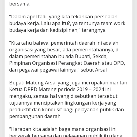
bersama.
o
r
k
“Dalam apel tadi, yang kita tekankan persoalan
"
budaya kerja. Lalu apa itu?, ya tentunya team work
d
budaya kerja dan kedisiplinan,” terangnya.
a
n
“Kita tahu bahwa, pemerintah daerah ini adalah
K
e
organisasi yang besar, ada pemerintahannya, di
d
dalam pemerintahan itu ada Bupati, Sekda,
i
Pimpinan Organisasi Perangkat Daerah atau OPD,
s
dan pegawai pegawai lainnya,” sebut Arsal.
p
i
l
Bupati Mateng Arsal yang juga merupakan mantan
i
Ketua DPRD Mateng periode 2019 – 2024 ini
n
mengaku, semua hal yang disebutkan tersebut
a
tujuannya menciptakan lingkungan kerja yang
n
A
produktif dan kondusif bagi pelayanan publik dan
S
pembangunan daerah.
N
u
“Harapan kita adalah bagaimana organisasi ini
n
bergerak bersama dan pelayanan publik itu dapat
t