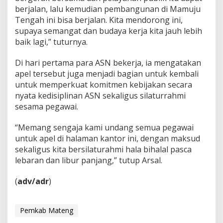
u
berjalan, lalu kemudian pembangunan di Mamuju
k
Tengah ini bisa berjalan. Kita mendorong ini,
P
supaya semangat dan budaya kerja kita jauh lebih
e
baik lagi,” tuturnya.
l
a
y
Di hari pertama para ASN bekerja, ia mengatakan
a
apel tersebut juga menjadi bagian untuk kembali
n
untuk memperkuat komitmen kebijakan secara
a
nyata kedisiplinan ASN sekaligus silaturrahmi
n
sesama pegawai.
P
u
b
“Memang sengaja kami undang semua pegawai
l
untuk apel di halaman kantor ini, dengan maksud
i
sekaligus kita bersilaturahmi hala bihalal pasca
k
lebaran dan libur panjang,” tutup Arsal.
(
adv/adr
)
Pemkab Mateng