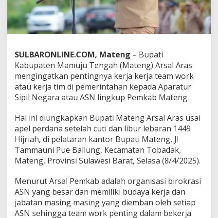
s
I
n
g
a
t
SULBARONLINE.COM, Mateng
– Bupati
k
Kabupaten Mamuju Tengah (Mateng) Arsal Aras
a
mengingatkan pentingnya kerja kerja team work
n
P
atau kerja tim di pemerintahan kepada Aparatur
e
Sipil Negara atau ASN lingkup Pemkab Mateng.
n
t
Hal ini diungkapkan Bupati Mateng Arsal Aras usai
i
apel perdana setelah cuti dan libur lebaran 1449
n
g
Hijriah, di pelataran kantor Bupati Mateng, Jl
n
Tammauni Pue Ballung, Kecamatan Tobadak,
y
Mateng, Provinsi Sulawesi Barat, Selasa (8/4/2025).
a
'
Menurut Arsal Pemkab adalah organisasi birokrasi
T
e
ASN yang besar dan memiliki budaya kerja dan
a
jabatan masing masing yang diemban oleh setiap
m
ASN sehingga team work penting dalam bekerja
W