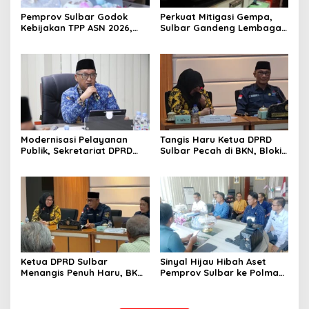
Pemprov Sulbar Godok
Perkuat Mitigasi Gempa,
Kebijakan TPP ASN 2026,
Sulbar Gandeng Lembaga
Sekda Tekankan Aspek
Jepang Pasang
Kemampuan Fiskal
Seismometer Canggih di
Kantor Gubernur
Modernisasi Pelayanan
Tangis Haru Ketua DPRD
Publik, Sekretariat DPRD
Sulbar Pecah di BKN, Blokir
Sulawesi Barat Resmi
Layanan ASN 6 Kabupaten
Luncurkan Aplikasi SIPAKDE
Resmi Dicabut
Ketua DPRD Sulbar
Sinyal Hijau Hibah Aset
Menangis Penuh Haru, BKN
Pemprov Sulbar ke Polman,
Akhirnya Buka Blokir
Nasib Eks Kantor PU dan
Layanan ASN di 6
Lahan Depan Polres Mulai
Kabupaten di Sulbar
Terang