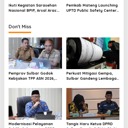
o
Ikuti Kegiatan Sarasehan
Pemkab Mateng Launching
n
Nasional BPIP, Arsal Aras:
UPTD Public Safety Center
Kita Dapat Pelajaran
119 Pabeta
Berharga Mengenai Kondisi
Geopolitik Global
Don't Miss
Pemprov Sulbar Godok
Perkuat Mitigasi Gempa,
Kebijakan TPP ASN 2026,
Sulbar Gandeng Lembaga
Sekda Tekankan Aspek
Jepang Pasang
Kemampuan Fiskal
Seismometer Canggih di
Kantor Gubernur
Modernisasi Pelayanan
Tangis Haru Ketua DPRD