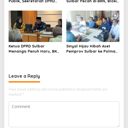
Publik, Sekretariat DPRD
Sulbar Pecah di BKN, Blokir
Sulawesi Barat Resmi
Layanan ASN 6 Kabupaten
Luncurkan Aplikasi SIPAKDE
Resmi Dicabut
Ketua DPRD Sulbar
Sinyal Hijau Hibah Aset
Menangis Penuh Haru, BKN
Pemprov Sulbar ke Polman,
Akhirnya Buka Blokir
Nasib Eks Kantor PU dan
Layanan ASN di 6
Lahan Depan Polres Mulai
Kabupaten di Sulbar
Terang
Leave a Reply
Your email address will not be published.
Required fields are
marked
*