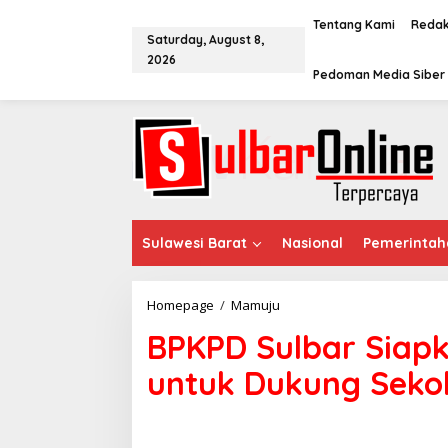
S
k
Tentang Kami
Redak
Saturday, August 8,
i
2026
p
Pedoman Media Siber
t
o
c
o
n
t
e
n
t
Sulawesi Barat
Nasional
Pemerintah
Homepage
/
Mamuju
B
P
BPKPD Sulbar Siap
K
P
untuk Dukung Seko
D
S
u
l