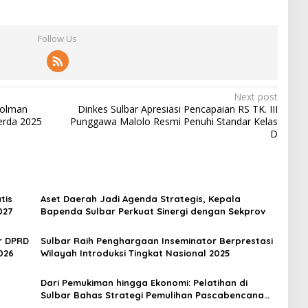
Follow Us
Next post
Polman
Dinkes Sulbar Apresiasi Pencapaian RS TK. III
erda 2025
Punggawa Malolo Resmi Penuhi Standar Kelas
D
tis
Aset Daerah Jadi Agenda Strategis, Kepala
027
Bapenda Sulbar Perkuat Sinergi dengan Sekprov
r DPRD
Sulbar Raih Penghargaan Inseminator Berprestasi
026
Wilayah Introduksi Tingkat Nasional 2025
Dari Pemukiman hingga Ekonomi: Pelatihan di
Sulbar Bahas Strategi Pemulihan Pascabencana
Secara Menyeluruh