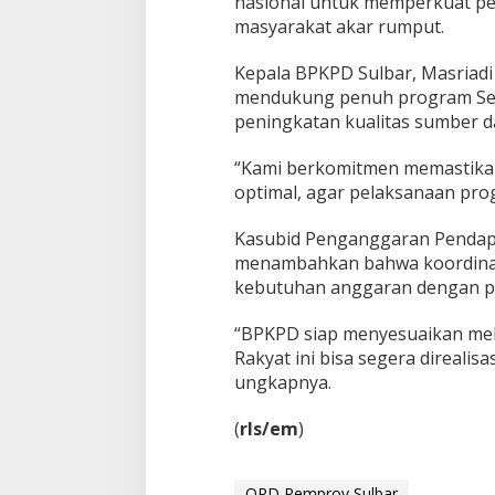
nasional untuk memperkuat pe
0
masyarakat akar rumput.
2
5
Kepala BPKPD Sulbar, Masriad
mendukung penuh program Seko
peningkatan kualitas sumber da
“Kami berkomitmen memastikan
optimal, agar pelaksanaan progr
Kasubid Penganggaran Pendapa
menambahkan bahwa koordinasi
kebutuhan anggaran dengan p
“BPKPD siap menyesuaikan me
Rakyat ini bisa segera direalis
ungkapnya.
(
rls/em
)
OPD Pemprov Sulbar