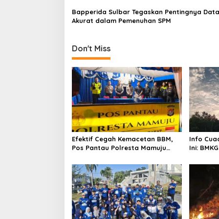
i
Bapperida Sulbar Tegaskan Pentingnya Dat
o
Akurat dalam Pemenuhan SPM
n
Don't Miss
Efektif Cegah Kemacetan BBM,
Info Cua
Pos Pantau Polresta Mamuju
Ini: BMKG
Amankan Jalur SPBU Kali Mamuju
Wilayah