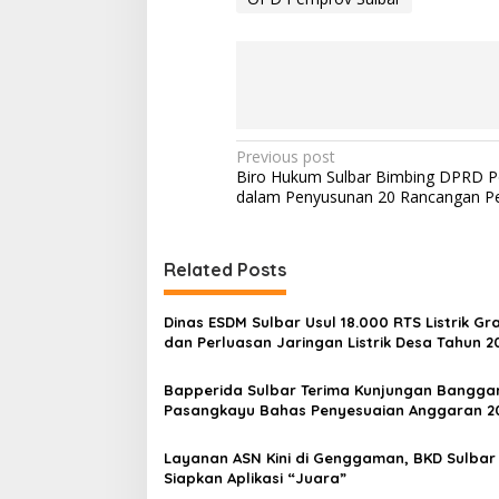
P
Previous post
Biro Hukum Sulbar Bimbing DPRD 
o
dalam Penyusunan 20 Rancangan P
s
t
Related Posts
n
a
Dinas ESDM Sulbar Usul 18.000 RTS Listrik Gra
v
dan Perluasan Jaringan Listrik Desa Tahun 2
i
Bapperida Sulbar Terima Kunjungan Bangga
g
Pasangkayu Bahas Penyesuaian Anggaran 2
a
Layanan ASN Kini di Genggaman, BKD Sulbar
t
Siapkan Aplikasi “Juara”