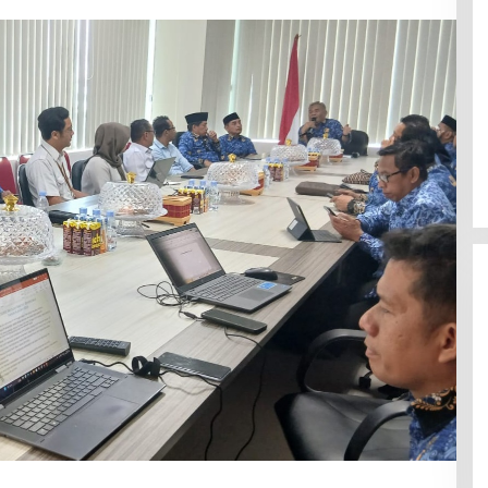
Polresta Mamuju Terapkan
Restorative Justice Kasus
Intimidasi Juru Parkir Jalan Emmy
Saelan