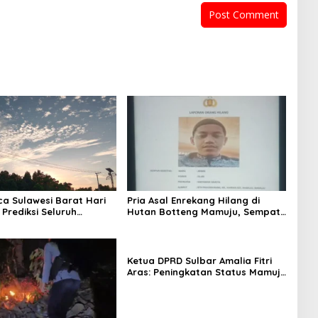
ca Sulawesi Barat Hari
Pria Asal Enrekang Hilang di
 Prediksi Seluruh
Hutan Botteng Mamuju, Sempat
 Berawan
Kirim SMS Kelaparan ke Istri
Ketua DPRD Sulbar Amalia Fitri
Aras: Peningkatan Status Mamuju
Adalah Lompatan Mutlak