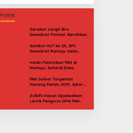
Politik
Gerakan Langit Biru
Demokrat Polman: Bersihkan
Pantai, Cek Kesehatan dan
Donor Darah
Sambut HUT ke-25, DPC
Demokrat Mamuju Gelar
Baksos Gerakan Langit Biru
Indonesia Asri
Hadiri Pelantikan PAN di
Mamuju, Suhardi Duka
Kenang 2 Kali Diusung Jadi
Bupati
PAN Sulbar Targetkan
Menang Pemilu 2029, Ajbar:
Bagi Kami, Februari 2029 Itu
Besok
Zulkifli Hasan Dijadwalkan
Lantik Pengurus DPW PAN
Sulbar, Usung Agenda “Satu
Tekad Bantu Rakyat”