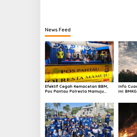
News Feed
Efektif Cegah Kemacetan BBM,
Info Cua
Pos Pantau Polresta Mamuju
Ini: BMKG
Amankan Jalur SPBU Kali Mamuju
Wilayah