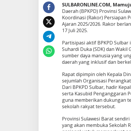
u
SULBARONLINE.COM, Mamuj
n
Daerah (BPKPD) Provinsi Sulawe
t
u
Koordinasi (Rakor) Persiapan
k
Ajaran 2025/2026. Rakor berla
D
17 Juli 2025.
u
k
Partisipasi aktif BPKPD Sulbar 
u
n
Suhardi Duka (SDK) dan Wakil
g
sumber daya manusia yang ung
S
daerah yang inklusif dan berke
e
k
Rapat dipimpin oleh Kepala Dina
o
l
sejumlah Organisasi Perangkat
a
Dari BPKPD Sulbar, hadir Kepal
h
serta Kasubid Penganggaran P
R
guna memberikan dukungan tek
a
sekolah rakyat tersebut.
k
y
a
Provinsi Sulawesi Barat sendiri 
t
yang akan membuka Sekolah Raky
2