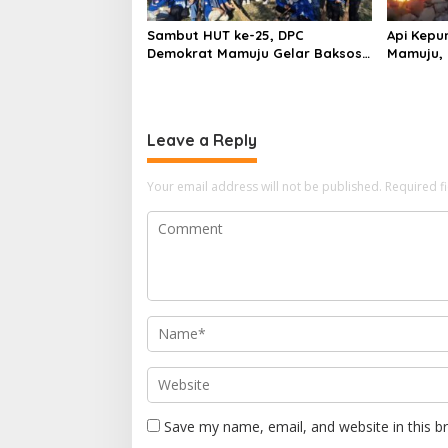
Sambut HUT ke-25, DPC
Api Kepu
Demokrat Mamuju Gelar Baksos
Mamuju, 
Gerakan Langit Biru Indonesia
Cannon J
Asri
Leave a Reply
Your email address will not be published.
Required f
Save my name, email, and website in this b