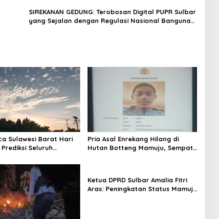
a
SIREKANAN GEDUNG: Terobosan Digital PUPR Sulbar
yang Sejalan dengan Regulasi Nasional Bangunan
Gedung
ca Sulawesi Barat Hari
Pria Asal Enrekang Hilang di
 Prediksi Seluruh
Hutan Botteng Mamuju, Sempat
 Berawan
Kirim SMS Kelaparan ke Istri
Ketua DPRD Sulbar Amalia Fitri
Aras: Peningkatan Status Mamuju
Adalah Lompatan Mutlak