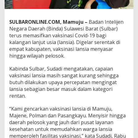
V
a
k
s
SULBARONLINE.COM, Mamuju –
Badan Intelijen
i
Negara Daerah (Binda) Sulawesi Barat (Sulbar)
n
terus memasifkan vaksinasi Covid-19 bagi
a
kalangan lanjut usia (lansia). Digelar serentak di
s
i
empat kabupaten, vaksinasi lansia menyasar
u
hingga wilayah pelosok.
n
t
Kabinda Sulbar, Sudadi mengatakan, capaian
u
vaksinasi lansia masih sangat kurang sehingga
k
W
butuh dilakukan upaya percepatan mengingat
a
lansia sebagian besar masuk dalam kategori
r
rentan.
g
a
“Kami gencarkan vaksinasi lansia di Mamuju,
L
a
Majene, Polman dan Pasangkayu. Menyisir hingga
n
daerah pelosok yang jauh dari pusat layanan
s
kesehatan untuk memudahkan warga lansia
i
memperoleh fasilitas vaksinasi,” kata Sudadi, Rabu
a