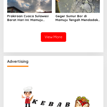
Prakiraan Cuaca Sulawesi
Geger Sumur Bor di
Barat Hari Ini: Mamuju
Mamuju Tengah Mendadak
Diguyur Hujan, Polman
Semburkan Lumpur dan
Terapkan Suhu Terpanas
Suara Gemuruh, Warga
Panik
View More
Advertising