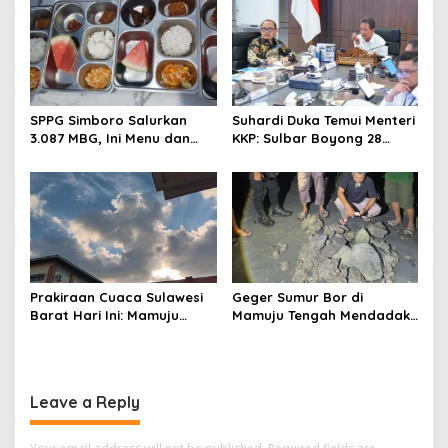
o
n
SPPG Simboro Salurkan
Suhardi Duka Temui Menteri
3.087 MBG, Ini Menu dan
KKP: Sulbar Boyong 28
Kandungan Gizinya
Desa Nelayan Hingga
Kapal 30 GT
Prakiraan Cuaca Sulawesi
Geger Sumur Bor di
Barat Hari Ini: Mamuju
Mamuju Tengah Mendadak
Diguyur Hujan, Polman
Semburkan Lumpur dan
Terapkan Suhu Terpanas
Suara Gemuruh, Warga
Panik
Leave a Reply