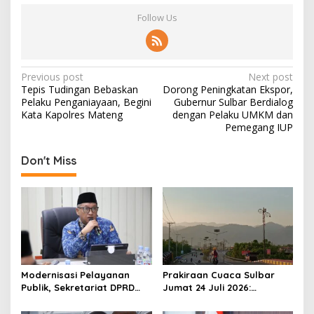
Follow Us
P
Previous post
Next post
Tepis Tudingan Bebaskan
Dorong Peningkatan Ekspor,
o
Pelaku Penganiayaan, Begini
Gubernur Sulbar Berdialog
s
Kata Kapolres Mateng
dengan Pelaku UMKM dan
Pemegang IUP
t
n
Don't Miss
a
v
i
g
a
t
Modernisasi Pelayanan
Prakiraan Cuaca Sulbar
Publik, Sekretariat DPRD
Jumat 24 Juli 2026:
i
Sulawesi Barat Resmi
Mamasa Dingin 13 Derajat,
Luncurkan Aplikasi SIPAKDE
Daerah Pesisir Cerah