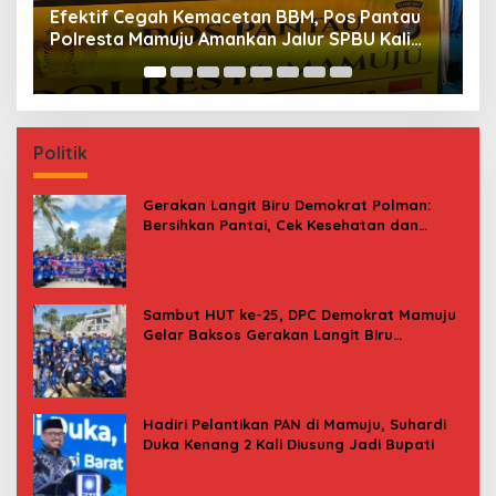
Maksimalkan Gizi Anak, SPPG Rangas Sajikan
P
Menu Daging Sapi untuk 2.798 Penerima
P
B
Politik
Gerakan Langit Biru Demokrat Polman:
Bersihkan Pantai, Cek Kesehatan dan
Donor Darah
Sambut HUT ke-25, DPC Demokrat Mamuju
Gelar Baksos Gerakan Langit Biru
Indonesia Asri
Hadiri Pelantikan PAN di Mamuju, Suhardi
Duka Kenang 2 Kali Diusung Jadi Bupati