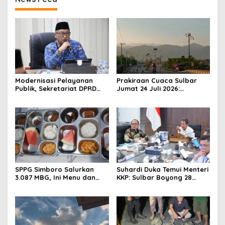
Modernisasi Pelayanan
Prakiraan Cuaca Sulbar
Publik, Sekretariat DPRD
Jumat 24 Juli 2026:
Sulawesi Barat Resmi
Mamasa Dingin 13 Derajat,
Luncurkan Aplikasi SIPAKDE
Daerah Pesisir Cerah
SPPG Simboro Salurkan
Suhardi Duka Temui Menteri
3.087 MBG, Ini Menu dan
KKP: Sulbar Boyong 28
Kandungan Gizinya
Desa Nelayan Hingga
Kapal 30 GT