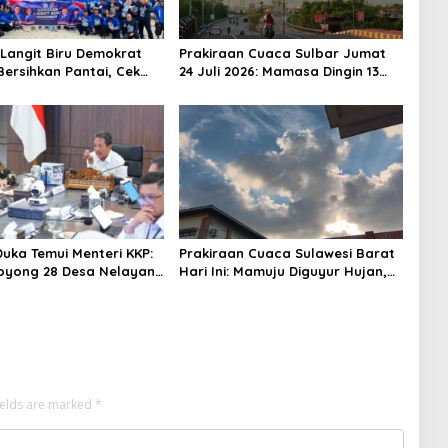
Langit Biru Demokrat
Prakiraan Cuaca Sulbar Jumat
Bersihkan Pantai, Cek
24 Juli 2026: Mamasa Dingin 13
n dan Donor Darah
Derajat, Daerah Pesisir Cerah
Duka Temui Menteri KKP:
Prakiraan Cuaca Sulawesi Barat
oyong 28 Desa Nelayan
Hari Ini: Mamuju Diguyur Hujan,
apal 30 GT
Polman Terapkan Suhu Terpanas
ields are marked
*