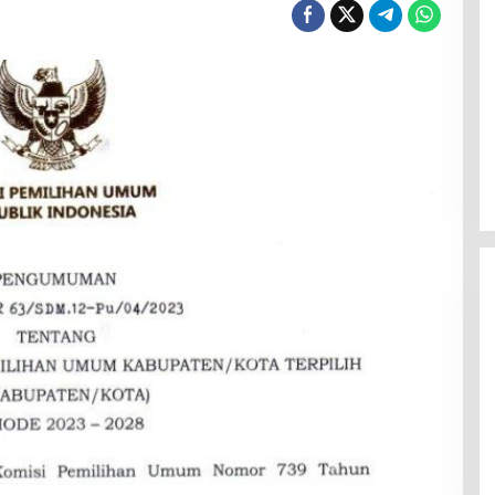
Polresta Mamuju Terapkan
Restorative Justice Kasus
Intimidasi Juru Parkir Jalan Emmy
Saelan