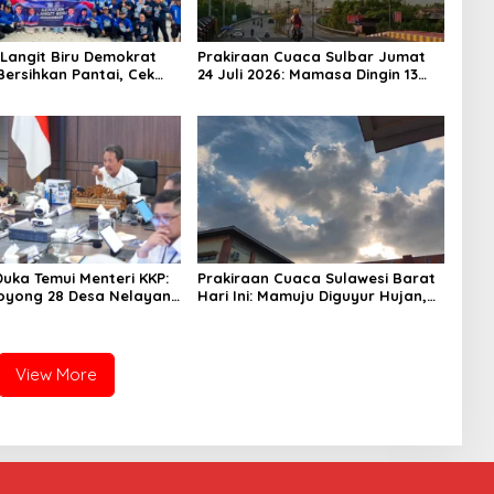
Langit Biru Demokrat
Prakiraan Cuaca Sulbar Jumat
Bersihkan Pantai, Cek
24 Juli 2026: Mamasa Dingin 13
n dan Donor Darah
Derajat, Daerah Pesisir Cerah
Duka Temui Menteri KKP:
Prakiraan Cuaca Sulawesi Barat
oyong 28 Desa Nelayan
Hari Ini: Mamuju Diguyur Hujan,
apal 30 GT
Polman Terapkan Suhu Terpanas
View More