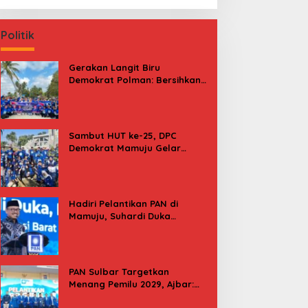
Politik
Gerakan Langit Biru
Demokrat Polman: Bersihkan
Pantai, Cek Kesehatan dan
Donor Darah
Sambut HUT ke-25, DPC
Demokrat Mamuju Gelar
Baksos Gerakan Langit Biru
Indonesia Asri
Hadiri Pelantikan PAN di
Mamuju, Suhardi Duka
Kenang 2 Kali Diusung Jadi
Bupati
PAN Sulbar Targetkan
Menang Pemilu 2029, Ajbar:
Bagi Kami, Februari 2029 Itu