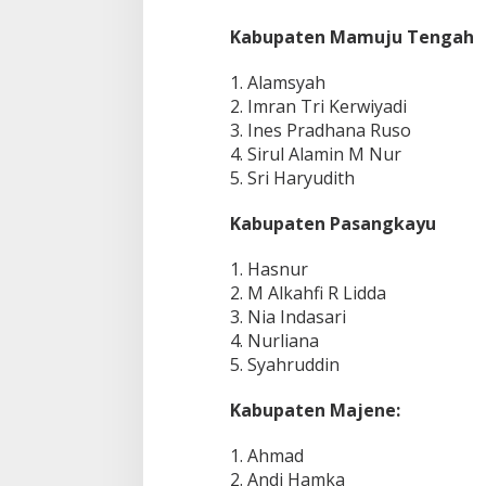
P
e
Kabupaten Mamuju Tengah
r
i
1. Alamsyah
o
d
2. Imran Tri Kerwiyadi
e
3. Ines Pradhana Ruso
2
4. Sirul Alamin M Nur
0
5. Sri Haryudith
2
3
-
Kabupaten Pasangkayu
2
0
1. Hasnur
2
2. M Alkahfi R Lidda
8
3. Nia Indasari
4. Nurliana
5. Syahruddin
Kabupaten Majene:
1. Ahmad
2. Andi Hamka