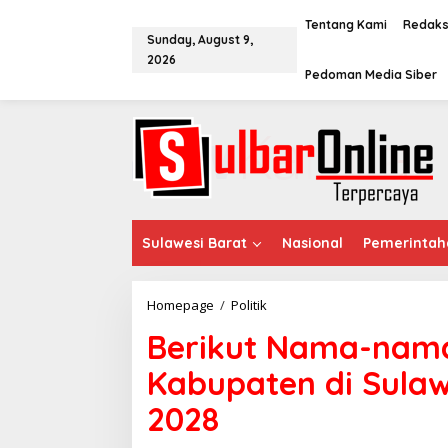
S
k
Tentang Kami
Redaks
Sunday, August 9,
i
2026
p
Pedoman Media Siber
t
o
c
o
n
t
e
n
t
Sulawesi Barat
Nasional
Pemerintah
Homepage
/
Politik
B
e
Berikut Nama-nama
r
i
Kabupaten di Sulaw
k
u
2028
t
N