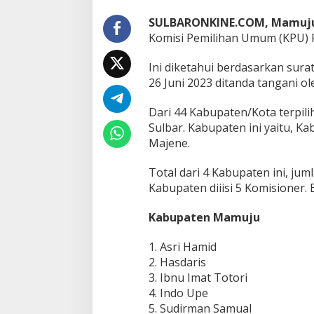
t
K
SULBARONKINE.COM, Mamuj
a
Komisi Pemilihan Umum (KPU) R
b
u
p
Ini diketahui berdasarkan sur
a
26 Juni 2023 ditanda tangani ol
t
e
Dari 44 Kabupaten/Kota terpil
n
Sulbar. Kabupaten ini yaitu,
d
i
Majene.
S
u
Total dari 4 Kabupaten ini, ju
l
Kabupaten diiisi 5 Komisioner
a
w
Kabupaten Mamuju
e
s
i
1. Asri Hamid
B
2. Hasdaris
a
3. Ibnu Imat Totori
r
4. Indo Upe
a
t
5. Sudirman Samual