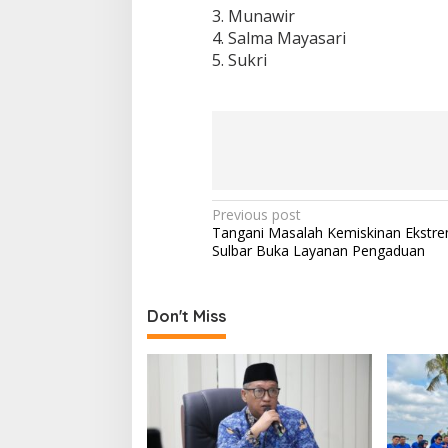
3. Munawir
4. Salma Mayasari
5. Sukri
P
Previous post
Tangani Masalah Kemiskinan Ekstre
o
Sulbar Buka Layanan Pengaduan
s
t
Don't Miss
n
a
v
i
g