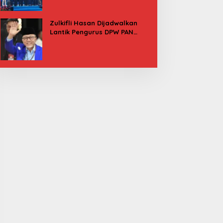
Besok
Zulkifli Hasan Dijadwalkan
Lantik Pengurus DPW PAN
Sulbar, Usung Agenda “Satu
Tekad Bantu Rakyat”