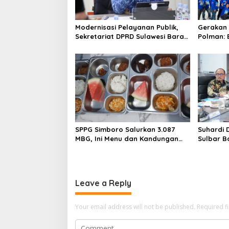
a
t
Modernisasi Pelayanan Publik,
Gerakan 
i
Sekretariat DPRD Sulawesi Barat
Polman: 
Resmi Luncurkan Aplikasi SIPAKDE
Kesehata
o
n
SPPG Simboro Salurkan 3.087
Suhardi 
MBG, Ini Menu dan Kandungan
Sulbar B
Gizinya
Hingga K
Leave a Reply
Your email address will not be published.
Required f