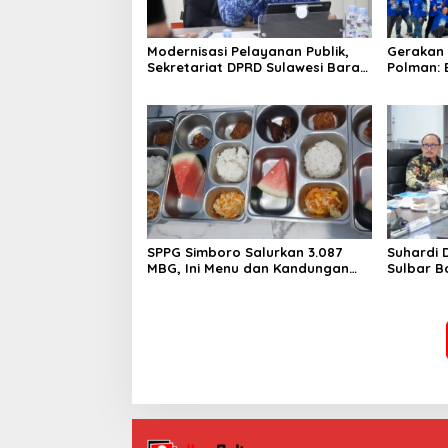
Modernisasi Pelayanan Publik,
Gerakan 
Sekretariat DPRD Sulawesi Barat
Polman: 
Resmi Luncurkan Aplikasi SIPAKDE
Kesehata
SPPG Simboro Salurkan 3.087
Suhardi 
MBG, Ini Menu dan Kandungan
Sulbar B
Gizinya
Hingga K