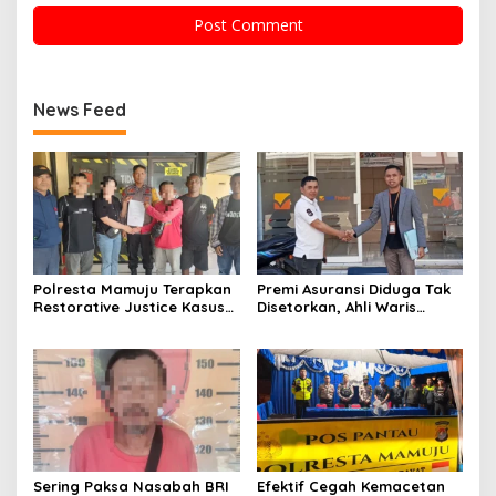
News Feed
Polresta Mamuju Terapkan
Premi Asuransi Diduga Tak
Restorative Justice Kasus
Disetorkan, Ahli Waris
Intimidasi Juru Parkir Jalan
Ancam Gugat PT Mitra
Emmy Saelan
Sinar Sepadan Finance ke
PN Mamuju
Sering Paksa Nasabah BRI
Efektif Cegah Kemacetan