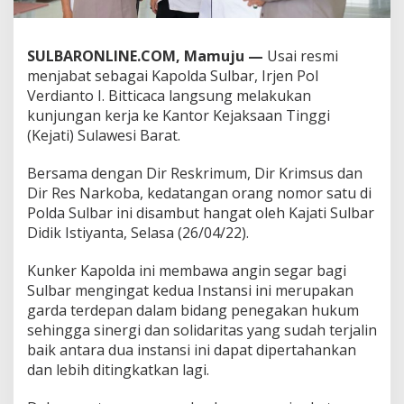
g
a
k
SULBARONLINE.COM, Mamuju —
Usai resmi
a
menjabat sebagai Kapolda Sulbar, Irjen Pol
n
H
Verdianto I. Bitticaca langsung melakukan
u
kunjungan kerja ke Kantor Kejaksaan Tinggi
k
(Kejati) Sulawesi Barat.
u
m
Bersama dengan Dir Reskrimum, Dir Krimsus dan
,
K
Dir Res Narkoba, kedatangan orang nomor satu di
a
Polda Sulbar ini disambut hangat oleh Kajati Sulbar
p
Didik Istiyanta, Selasa (26/04/22).
o
l
Kunker Kapolda ini membawa angin segar bagi
d
a
Sulbar mengingat kedua Instansi ini merupakan
S
garda terdepan dalam bidang penegakan hukum
u
sehingga sinergi dan solidaritas yang sudah terjalin
l
baik antara dua instansi ini dapat dipertahankan
b
a
dan lebih ditingkatkan lagi.
r
B