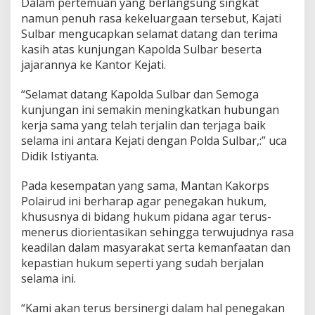
Dalam pertemuan yang berlangsung singkat
e
namun penuh rasa kekeluargaan tersebut, Kajati
r
Sulbar mengucapkan selamat datang dan terima
k
u
kasih atas kunjungan Kapolda Sulbar beserta
n
jajarannya ke Kantor Kejati.
j
u
“Selamat datang Kapolda Sulbar dan Semoga
n
kunjungan ini semakin meningkatkan hubungan
g
k
kerja sama yang telah terjalin dan terjaga baik
e
selama ini antara Kejati dengan Polda Sulbar,:” uca
K
Didik Istiyanta.
a
j
Pada kesempatan yang sama, Mantan Kakorps
a
t
Polairud ini berharap agar penegakan hukum,
i
khususnya di bidang hukum pidana agar terus-
menerus diorientasikan sehingga terwujudnya rasa
keadilan dalam masyarakat serta kemanfaatan dan
kepastian hukum seperti yang sudah berjalan
selama ini.
“Kami akan terus bersinergi dalam hal penegakan