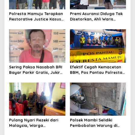
a
t
Polresta Mamuju Terapkan
Premi Asuransi Diduga Tak
Restorative Justice Kasus
Disetorkan, Ahli Waris
i
Intimidasi Juru Parkir Jalan
Ancam Gugat PT Mitra
o
Emmy Saelan
Sinar Sepadan Finance ke
PN Mamuju
n
Sering Paksa Nasabah BRI
Efektif Cegah Kemacetan
Bayar Parkir Gratis, Jukir
BBM, Pos Pantau Polresta
Liar di Mamuju Diciduk Polisi
Mamuju Amankan Jalur
SPBU Kali Mamuju
Pulang Nyari Rezeki dari
Polsek Mambi Selidiki
Malaysia, Warga
Pembobolan Warung di
Pasangkayu Kaget
Mamasa, Korban Rugi