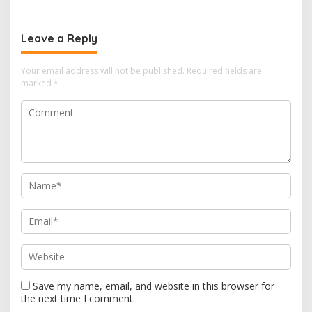
Rumahnya Sudah
Jutaan Rupiah
Bersertifikat atas Nama
Orang Lain
Leave a Reply
Your email address will not be published.
Required fields are
marked
*
Save my name, email, and website in this browser for
the next time I comment.