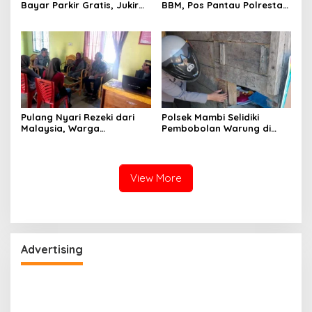
Bayar Parkir Gratis, Jukir
BBM, Pos Pantau Polresta
Liar di Mamuju Diciduk Polisi
Mamuju Amankan Jalur
SPBU Kali Mamuju
Pulang Nyari Rezeki dari
Polsek Mambi Selidiki
Malaysia, Warga
Pembobolan Warung di
Pasangkayu Kaget
Mamasa, Korban Rugi
Rumahnya Sudah
Jutaan Rupiah
Bersertifikat atas Nama
Orang Lain
View More
Advertising