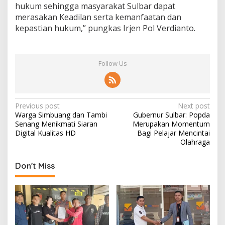
hukum sehingga masyarakat Sulbar dapat
merasakan Keadilan serta kemanfaatan dan
kepastian hukum,” pungkas Irjen Pol Verdianto.
Follow Us
P
Previous post
Next post
Warga Simbuang dan Tambi
Gubernur Sulbar: Popda
o
Senang Menikmati Siaran
Merupakan Momentum
s
Digital Kualitas HD
Bagi Pelajar Mencintai
Olahraga
t
n
Don't Miss
a
v
i
g