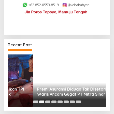
Recent Post
Premi Asuransi Diduga Tak Disetorkan, Ahli
S
Waris Ancam Gugat PT Mitra Sinar Sepadan
Gr
Finance ke PN Mamuju