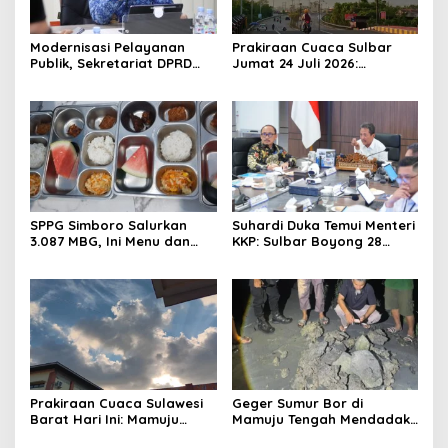
Modernisasi Pelayanan
Prakiraan Cuaca Sulbar
Publik, Sekretariat DPRD
Jumat 24 Juli 2026:
Sulawesi Barat Resmi
Mamasa Dingin 13 Derajat,
Luncurkan Aplikasi SIPAKDE
Daerah Pesisir Cerah
SPPG Simboro Salurkan
Suhardi Duka Temui Menteri
3.087 MBG, Ini Menu dan
KKP: Sulbar Boyong 28
Kandungan Gizinya
Desa Nelayan Hingga
Kapal 30 GT
Prakiraan Cuaca Sulawesi
Geger Sumur Bor di
Barat Hari Ini: Mamuju
Mamuju Tengah Mendadak
Diguyur Hujan, Polman
Semburkan Lumpur dan