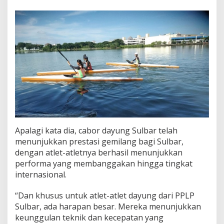
t
S
u
l
s
e
l
Apalagi kata dia, cabor dayung Sulbar telah
menunjukkan prestasi gemilang bagi Sulbar,
dengan atlet-atletnya berhasil menunjukkan
performa yang membanggakan hingga tingkat
internasional.
“Dan khusus untuk atlet-atlet dayung dari PPLP
Sulbar, ada harapan besar. Mereka menunjukkan
keunggulan teknik dan kecepatan yang