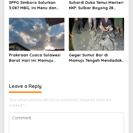
SPPG Simboro Salurkan
Suhardi Duka Temui Menteri
3.087 MBG, Ini Menu dan
KKP: Sulbar Boyong 28
Kandungan Gizinya
Desa Nelayan Hingga
Kapal 30 GT
Prakiraan Cuaca Sulawesi
Geger Sumur Bor di
Barat Hari Ini: Mamuju
Mamuju Tengah Mendadak
Diguyur Hujan, Polman
Semburkan Lumpur dan
Terapkan Suhu Terpanas
Suara Gemuruh, Warga
Panik
Leave a Reply
Your email address will not be published.
Required fields are
marked
*