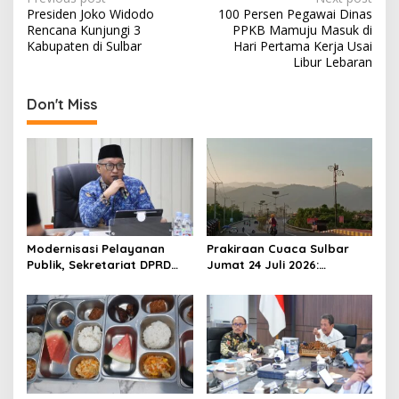
P
Presiden Joko Widodo
100 Persen Pegawai Dinas
o
Rencana Kunjungi 3
PPKB Mamuju Masuk di
s
Kabupaten di Sulbar
Hari Pertama Kerja Usai
Libur Lebaran
t
n
Don't Miss
a
v
i
g
a
t
Modernisasi Pelayanan
Prakiraan Cuaca Sulbar
Publik, Sekretariat DPRD
Jumat 24 Juli 2026:
i
Sulawesi Barat Resmi
Mamasa Dingin 13 Derajat,
o
Luncurkan Aplikasi SIPAKDE
Daerah Pesisir Cerah
n