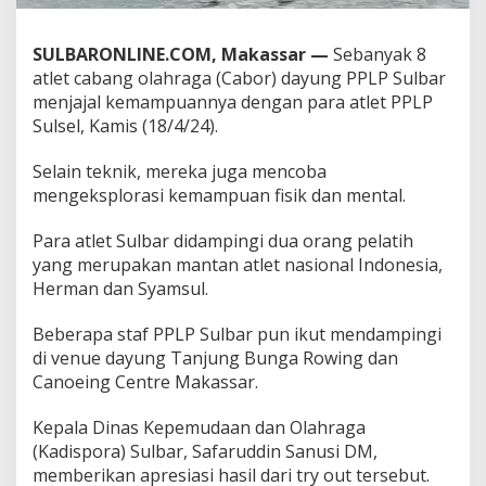
r
J
a
SULBARONLINE.COM, Makassar
—
Sebanyak 8
j
atlet cabang olahraga (Cabor) dayung PPLP Sulbar
a
menjajal kemampuannya dengan para atlet PPLP
l
Sulsel, Kamis (18/4/24).
K
e
m
Selain teknik, mereka juga mencoba
a
mengeksplorasi kemampuan fisik dan mental.
m
p
Para atlet Sulbar didampingi dua orang pelatih
u
yang merupakan mantan atlet nasional Indonesia,
a
n
Herman dan Syamsul.
d
e
Beberapa staf PPLP Sulbar pun ikut mendampingi
n
di venue dayung Tanjung Bunga Rowing dan
g
Canoeing Centre Makassar.
a
n
A
Kepala Dinas Kepemudaan dan Olahraga
t
(Kadispora) Sulbar, Safaruddin Sanusi DM,
l
memberikan apresiasi hasil dari try out tersebut.
e