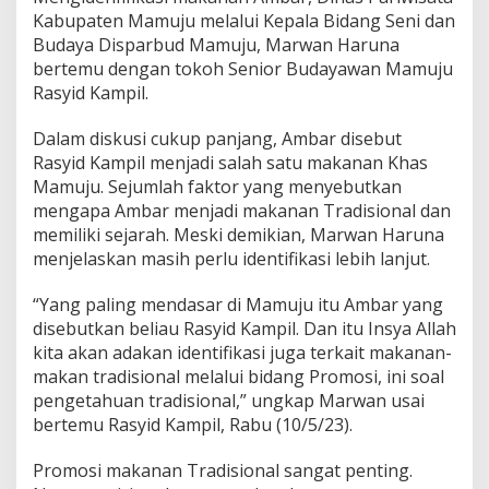
i
Kabupaten Mamuju melalui Kepala Bidang Seni dan
t
Budaya Disparbud Mamuju, Marwan Haruna
e
bertemu dengan tokoh Senior Budayawan Mamuju
m
Rasyid Kampil.
u
k
a
Dalam diskusi cukup panjang, Ambar disebut
n
Rasyid Kampil menjadi salah satu makanan Khas
,
Mamuju. Sejumlah faktor yang menyebutkan
B
mengapa Ambar menjadi makanan Tradisional dan
e
g
memiliki sejarah. Meski demikian, Marwan Haruna
i
menjelaskan masih perlu identifikasi lebih lanjut.
n
i
“Yang paling mendasar di Mamuju itu Ambar yang
C
disebutkan beliau Rasyid Kampil. Dan itu Insya Allah
a
r
kita akan adakan identifikasi juga terkait makanan-
a
makan tradisional melalui bidang Promosi, ini soal
M
pengetahuan tradisional,” ungkap Marwan usai
e
bertemu Rasyid Kampil, Rabu (10/5/23).
m
b
u
Promosi makanan Tradisional sangat penting.
a