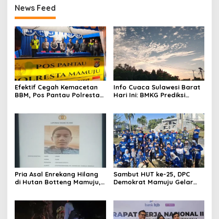
News Feed
Efektif Cegah Kemacetan
Info Cuaca Sulawesi Barat
BBM, Pos Pantau Polresta
Hari Ini: BMKG Prediksi
Mamuju Amankan Jalur
Seluruh Wilayah Berawan
SPBU Kali Mamuju
Pria Asal Enrekang Hilang
Sambut HUT ke-25, DPC
di Hutan Botteng Mamuju,
Demokrat Mamuju Gelar
Sempat Kirim SMS
Baksos Gerakan Langit Biru
Kelaparan ke Istri
Indonesia Asri