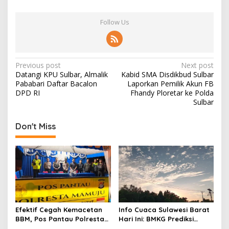
Follow Us
P
Previous post
Next post
Datangi KPU Sulbar, Almalik
Kabid SMA Disdikbud Sulbar
o
Pababari Daftar Bacalon
Laporkan Pemilik Akun FB
s
DPD RI
Fhandy Ploretar ke Polda
Sulbar
t
n
Don't Miss
a
v
i
g
a
t
Efektif Cegah Kemacetan
Info Cuaca Sulawesi Barat
BBM, Pos Pantau Polresta
Hari Ini: BMKG Prediksi
i
Mamuju Amankan Jalur
Seluruh Wilayah Berawan