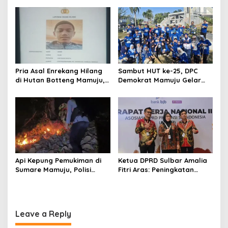
o
SPBU Kali Mamuju
n
Pria Asal Enrekang Hilang
Sambut HUT ke-25, DPC
di Hutan Botteng Mamuju,
Demokrat Mamuju Gelar
Sempat Kirim SMS
Baksos Gerakan Langit Biru
Kelaparan ke Istri
Indonesia Asri
Api Kepung Pemukiman di
Ketua DPRD Sulbar Amalia
Sumare Mamuju, Polisi
Fitri Aras: Peningkatan
Kerahkan Water Cannon
Status Mamuju Adalah
Jinakkan Karhutla
Lompatan Mutlak
Leave a Reply