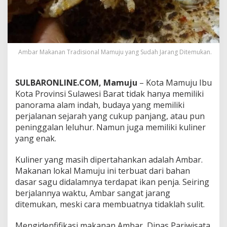
n
a
l
M
a
m
Ambar Makanan Tradisional Mamuju yang Sudah Jarang Ditemukan.
u
j
u
SULBARONLINE.COM, Mamuju
– Kota Mamuju Ibu
y
Kota Provinsi Sulawesi Barat tidak hanya memiliki
a
panorama alam indah, budaya yang memiliki
n
perjalanan sejarah yang cukup panjang, atau pun
g
S
peninggalan leluhur. Namun juga memiliki kuliner
u
yang enak.
d
a
Kuliner yang masih dipertahankan adalah Ambar.
h
Makanan lokal Mamuju ini terbuat dari bahan
J
a
dasar sagu didalamnya terdapat ikan penja. Seiring
r
berjalannya waktu, Ambar sangat jarang
a
ditemukan, meski cara membuatnya tidaklah sulit.
n
g
Mengidenfifikasi makanan Ambar, Dinas Pariwisata
D