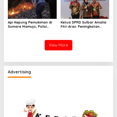
Api Kepung Pemukiman di
Ketua DPRD Sulbar Amalia
Sumare Mamuju, Polisi
Fitri Aras: Peningkatan
Kerahkan Water Cannon
Status Mamuju Adalah
Jinakkan Karhutla
Lompatan Mutlak
View More
Advertising