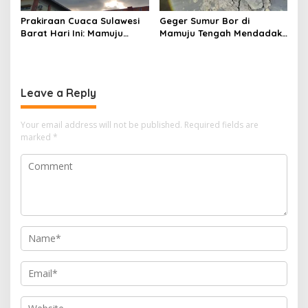
Prakiraan Cuaca Sulawesi
Geger Sumur Bor di
Barat Hari Ini: Mamuju
Mamuju Tengah Mendadak
Diguyur Hujan, Polman
Semburkan Lumpur dan
Terapkan Suhu Terpanas
Suara Gemuruh, Warga
Panik
Leave a Reply
Your email address will not be published.
Required fields are
marked
*