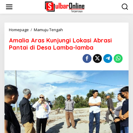
S
k
i
p
t
o
Homepage
/
Mamuju Tengah
A
c
m
Amalia Aras Kunjungi Lokasi Abrasi
o
a
n
l
Pantai di Desa Lamba-lamba
t
i
e
a
n
A
t
r
a
s
K
u
n
j
u
n
g
i
L
o