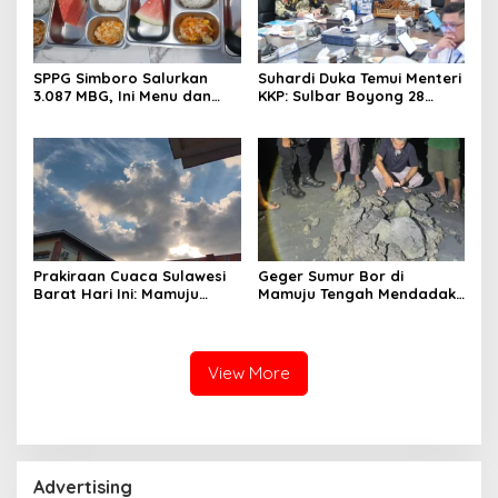
SPPG Simboro Salurkan
Suhardi Duka Temui Menteri
3.087 MBG, Ini Menu dan
KKP: Sulbar Boyong 28
Kandungan Gizinya
Desa Nelayan Hingga
Kapal 30 GT
Prakiraan Cuaca Sulawesi
Geger Sumur Bor di
Barat Hari Ini: Mamuju
Mamuju Tengah Mendadak
Diguyur Hujan, Polman
Semburkan Lumpur dan
Terapkan Suhu Terpanas
Suara Gemuruh, Warga
Panik
View More
Advertising