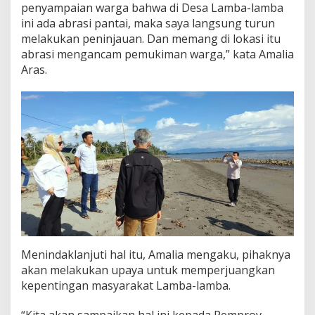
penyampaian warga bahwa di Desa Lamba-lamba
b
ini ada abrasi pantai, maka saya langsung turun
a
-
melakukan peninjauan. Dan memang di lokasi itu
l
abrasi mengancam pemukiman warga,” kata Amalia
a
Aras.
m
b
a
Menindaklanjuti hal itu, Amalia mengaku, pihaknya
akan melakukan upaya untuk memperjuangkan
kepentingan masyarakat Lamba-lamba.
“Kita akan sampaikan hal ini kepada Pemprov