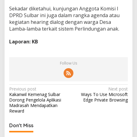
Sekadar diketahui, kunjungan Anggota Komisi I
DPRD Sulbar ini juga dalam rangka agenda atau
kegiatan hearing dialog dengan warga Desa
Lamba-lamba terkait sistem Perlindungan anak.
Laporan: KB
Follow Us
P
Previous post
Next post
Kakanwil Kemenag Sulbar
Ways To Use Microsoft
o
Dorong Pengelola Aplikasi
Edge Private Browsing
s
Madrasah Mendapatkan
Reward
t
n
Don't Miss
a