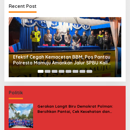
Recent Post
Maksimalkan Gizi Anak, SPPG Rangas Sajikan
P
Menu Daging Sapi untuk 2.798 Penerima
P
B
Politik
Gerakan Langit Biru Demokrat Polman:
Bersihkan Pantai, Cek Kesehatan dan
Donor Darah