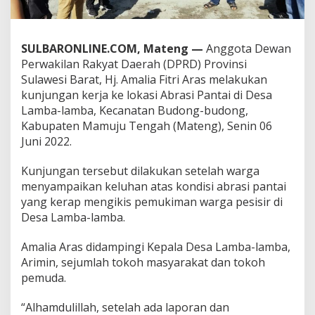
k
a
s
i
SULBARONLINE.COM, Mateng —
Anggota Dewan
A
Perwakilan Rakyat Daerah (DPRD) Provinsi
b
Sulawesi Barat, Hj. Amalia Fitri Aras melakukan
r
kunjungan kerja ke lokasi Abrasi Pantai di Desa
a
Lamba-lamba, Kecanatan Budong-budong,
s
i
Kabupaten Mamuju Tengah (Mateng), Senin 06
P
Juni 2022.
a
n
Kunjungan tersebut dilakukan setelah warga
t
menyampaikan keluhan atas kondisi abrasi pantai
a
i
yang kerap mengikis pemukiman warga pesisir di
d
Desa Lamba-lamba.
i
D
Amalia Aras didampingi Kepala Desa Lamba-lamba,
e
Arimin, sejumlah tokoh masyarakat dan tokoh
s
a
pemuda.
L
a
“Alhamdulillah, setelah ada laporan dan
m