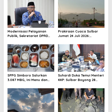
v
i
g
a
t
Modernisasi Pelayanan
Prakiraan Cuaca Sulbar
Publik, Sekretariat DPRD
Jumat 24 Juli 2026:
i
Sulawesi Barat Resmi
Mamasa Dingin 13 Derajat,
o
Luncurkan Aplikasi SIPAKDE
Daerah Pesisir Cerah
n
SPPG Simboro Salurkan
Suhardi Duka Temui Menteri
3.087 MBG, Ini Menu dan
KKP: Sulbar Boyong 28
Kandungan Gizinya
Desa Nelayan Hingga
Kapal 30 GT