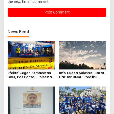
the next time I comment.
News Feed
Efektif Cegah Kemacetan
Info Cuaca Sulawesi Barat
BBM, Pos Pantau Polresta
Hari Ini: BMKG Prediksi
Mamuju Amankan Jalur
Seluruh Wilayah Berawan
SPBU Kali Mamuju