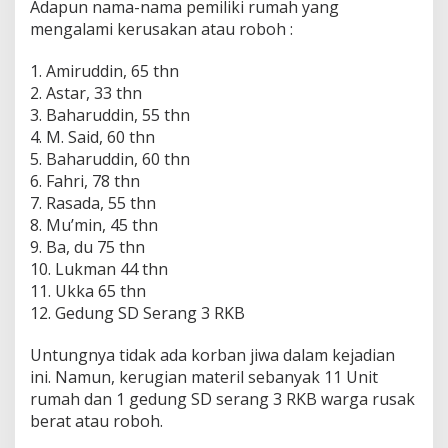
Adapun nama-nama pemiliki rumah yang
m
mengalami kerusakan atau roboh :
a
h
d
1. Amiruddin, 65 thn
i
2. Astar, 33 thn
T
3. Baharuddin, 55 thn
a
4. M. Said, 60 thn
p
5. Baharuddin, 60 thn
a
l
6. Fahri, 78 thn
a
7. Rasada, 55 thn
n
8. Mu’min, 45 thn
g
9. Ba, du 75 thn
10. Lukman 44 thn
11. Ukka 65 thn
12. Gedung SD Serang 3 RKB
Untungnya tidak ada korban jiwa dalam kejadian
ini. Namun, kerugian materil sebanyak 11 Unit
rumah dan 1 gedung SD serang 3 RKB warga rusak
berat atau roboh.