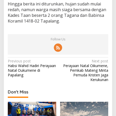
Hingga berita ini diturunkan, hujan sudah mulai
redah, namun warga masih siaga bersama dengan
Kades Taan beserta 2 orang Tagana dan Babinsa
Koramil 1418-02 Tapalang.
Follow Us
P
Previous post
Next post
Habsi Wahid Hadiri Perayaan
Perayaan Natal Oikumene,
o
Natal Oukumene di
Pemkab Mateng Minta
s
Papalang
Pemuda Kristen Jaga
Kerukunan
t
n
Don't Miss
a
v
i