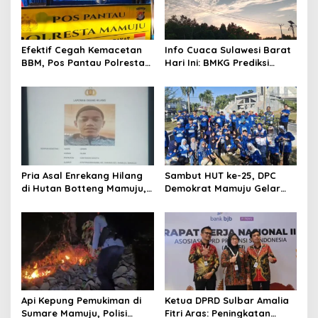
g
a
t
Efektif Cegah Kemacetan
Info Cuaca Sulawesi Barat
BBM, Pos Pantau Polresta
Hari Ini: BMKG Prediksi
i
Mamuju Amankan Jalur
Seluruh Wilayah Berawan
o
SPBU Kali Mamuju
n
Pria Asal Enrekang Hilang
Sambut HUT ke-25, DPC
di Hutan Botteng Mamuju,
Demokrat Mamuju Gelar
Sempat Kirim SMS
Baksos Gerakan Langit Biru
Kelaparan ke Istri
Indonesia Asri
Api Kepung Pemukiman di
Ketua DPRD Sulbar Amalia
Sumare Mamuju, Polisi
Fitri Aras: Peningkatan