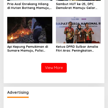
Pria Asal Enrekang Hilang
Sambut HUT ke-25, DPC
di Hutan Botteng Mamuju,
Demokrat Mamuju Gelar
Sempat Kirim SMS
Baksos Gerakan Langit Biru
Kelaparan ke Istri
Indonesia Asri
Api Kepung Pemukiman di
Ketua DPRD Sulbar Amalia
Sumare Mamuju, Polisi
Fitri Aras: Peningkatan
Kerahkan Water Cannon
Status Mamuju Adalah
Jinakkan Karhutla
Lompatan Mutlak
View More
Advertising