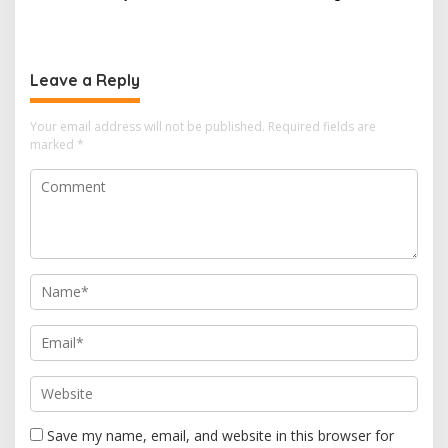
Kerahkan Water Cannon
Status Mamuju Adalah
Jinakkan Karhutla
Lompatan Mutlak
Leave a Reply
Your email address will not be published.
Required fields are
marked
*
Save my name, email, and website in this browser for