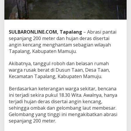
g
R
u
s
a
k
SULBARONLINE.COM, Tapalang
– Abrasi pantai
T
sepanjang 200 meter dan hujan deras disertai
a
angin kencang menghantam sebagian wilayah
n
Tapalang, Kabupaten Mamuju.
g
g
u
Akibatnya, tanggul roboh dan belasan rumah
l
warga rusak berat di Dusun Taan, Desa Taan,
d
Kecamatan Tapalang, Kabupaten Mamuju.
a
n
B
Berdasarkan keterangan warga sekitar, bencana
e
ini terjadi sekira pukul 18.30 Wita. Awalnya, hanya
l
terjadi hujan deras disertai angin kencang,
a
sehingga ombak dan gelombang laut membesar.
s
Gelombang yang tinggi ini mengakibatkan abrasi
a
n
sepanjang 200 meter.
R
u