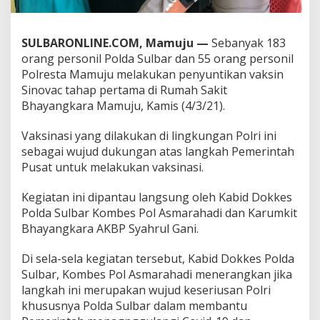
a
r
d
SULBARONLINE.COM, Mamuju —
Sebanyak 183
a
orang personil Polda Sulbar dan 55 orang personil
n
Polresta Mamuju melakukan penyuntikan vaksin
P
o
Sinovac tahap pertama di Rumah Sakit
l
Bhayangkara Mamuju, Kamis (4/3/21).
r
e
Vaksinasi yang dilakukan di lingkungan Polri ini
s
sebagai wujud dukungan atas langkah Pemerintah
t
a
Pusat untuk melakukan vaksinasi.
M
a
Kegiatan ini dipantau langsung oleh Kabid Dokkes
m
Polda Sulbar Kombes Pol Asmarahadi dan Karumkit
u
Bhayangkara AKBP Syahrul Gani.
j
u
T
Di sela-sela kegiatan tersebut, Kabid Dokkes Polda
e
Sulbar, Kombes Pol Asmarahadi menerangkan jika
r
langkah ini merupakan wujud keseriusan Polri
i
khususnya Polda Sulbar dalam membantu
m
a