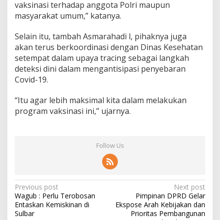
vaksinasi terhadap anggota Polri maupun
masyarakat umum,” katanya.
Selain itu, tambah Asmarahadi l, pihaknya juga
akan terus berkoordinasi dengan Dinas Kesehatan
setempat dalam upaya tracing sebagai langkah
deteksi dini dalam mengantisipasi penyebaran
Covid-19.
“Itu agar lebih maksimal kita dalam melakukan
program vaksinasi ini,” ujarnya.
Follow Us
P
Previous post
Next post
Wagub : Perlu Terobosan
Pimpinan DPRD Gelar
o
Entaskan Kemiskinan di
Ekspose Arah Kebijakan dan
s
Sulbar
Prioritas Pembangunan