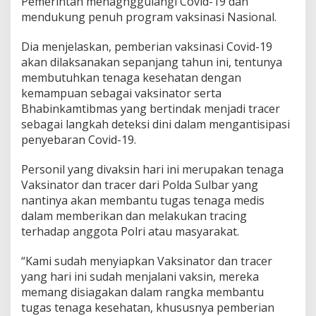
Pemerintah menagnggulangi Covid-19 dan
V
mendukung penuh program vaksinasi Nasional.
a
k
Dia menjelaskan, pemberian vaksinasi Covid-19
s
akan dilaksanakan sepanjang tahun ini, tentunya
i
n
membutuhkan tenaga kesehatan dengan
C
kemampuan sebagai vaksinator serta
o
Bhabinkamtibmas yang bertindak menjadi tracer
v
sebagai langkah deteksi dini dalam mengantisipasi
i
d
penyebaran Covid-19.
-
1
Personil yang divaksin hari ini merupakan tenaga
9
Vaksinator dan tracer dari Polda Sulbar yang
nantinya akan membantu tugas tenaga medis
dalam memberikan dan melakukan tracing
terhadap anggota Polri atau masyarakat.
“Kami sudah menyiapkan Vaksinator dan tracer
yang hari ini sudah menjalani vaksin, mereka
memang disiagakan dalam rangka membantu
tugas tenaga kesehatan, khususnya pemberian