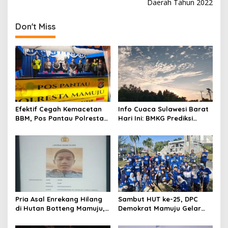
Daerah Tahun 2022
t
n
Don't Miss
a
v
i
g
a
t
Efektif Cegah Kemacetan
Info Cuaca Sulawesi Barat
BBM, Pos Pantau Polresta
Hari Ini: BMKG Prediksi
i
Mamuju Amankan Jalur
Seluruh Wilayah Berawan
o
SPBU Kali Mamuju
n
Pria Asal Enrekang Hilang
Sambut HUT ke-25, DPC
di Hutan Botteng Mamuju,
Demokrat Mamuju Gelar
Sempat Kirim SMS
Baksos Gerakan Langit Biru
Kelaparan ke Istri
Indonesia Asri