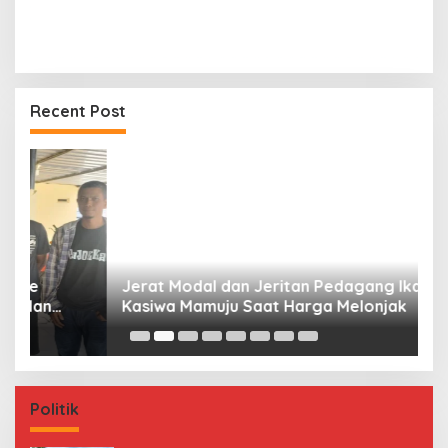
Recent Post
Jerat Modal dan Jeritan Pedagang Ikan TPI
P
Kasiwa Mamuju Saat Harga Melonjak
W
F
Politik