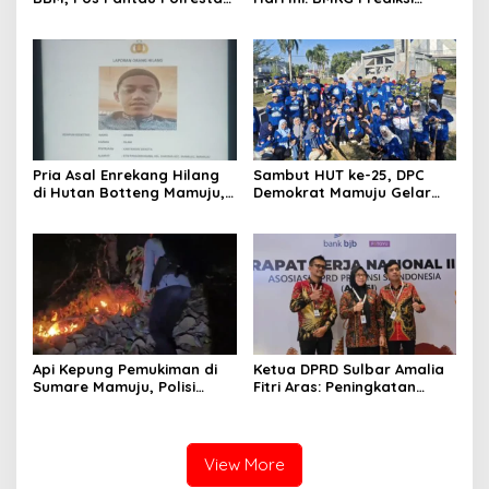
Mamuju Amankan Jalur
Seluruh Wilayah Berawan
SPBU Kali Mamuju
Pria Asal Enrekang Hilang
Sambut HUT ke-25, DPC
di Hutan Botteng Mamuju,
Demokrat Mamuju Gelar
Sempat Kirim SMS
Baksos Gerakan Langit Biru
Kelaparan ke Istri
Indonesia Asri
Api Kepung Pemukiman di
Ketua DPRD Sulbar Amalia
Sumare Mamuju, Polisi
Fitri Aras: Peningkatan
Kerahkan Water Cannon
Status Mamuju Adalah
Jinakkan Karhutla
Lompatan Mutlak
View More