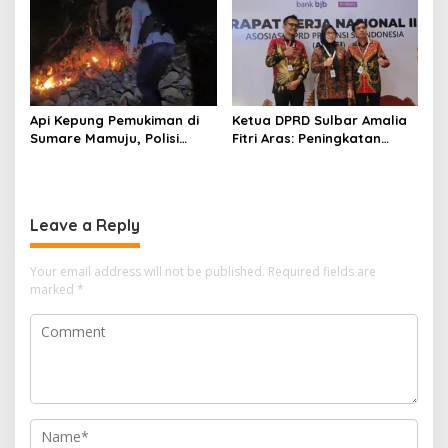
Api Kepung Pemukiman di
Ketua DPRD Sulbar Amalia
Sumare Mamuju, Polisi
Fitri Aras: Peningkatan
Kerahkan Water Cannon
Status Mamuju Adalah
Jinakkan Karhutla
Lompatan Mutlak
Leave a Reply
Your email address will not be published.
Required fields are
marked
*