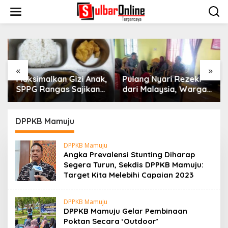
S
k
i
p
t
o
c
o
«
»
n
Maksimalkan Gizi Anak,
Pulang Nyari Rezeki
t
SPPG Rangas Sajikan
dari Malaysia, Warga
e
Menu Daging Sapi
Pasangkayu Kaget
n
untuk 2.798 Penerima
Rumahnya Sudah
t
Bersertifikat atas
DPPKB Mamuju
Nama Orang Lain
DPPKB Mamuju
Angka Prevalensi Stunting Diharap
Segera Turun, Sekdis DPPKB Mamuju:
Target Kita Melebihi Capaian 2023
DPPKB Mamuju
DPPKB Mamuju Gelar Pembinaan
Poktan Secara ‘Outdoor’