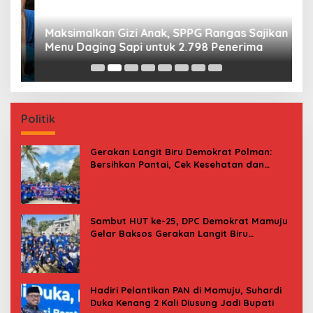
Maksimalkan Gizi Anak, SPPG Rangas Sajikan
P
Menu Daging Sapi untuk 2.798 Penerima
P
B
Politik
Gerakan Langit Biru Demokrat Polman:
Bersihkan Pantai, Cek Kesehatan dan
Donor Darah
Sambut HUT ke-25, DPC Demokrat Mamuju
Gelar Baksos Gerakan Langit Biru
Indonesia Asri
Hadiri Pelantikan PAN di Mamuju, Suhardi
Duka Kenang 2 Kali Diusung Jadi Bupati