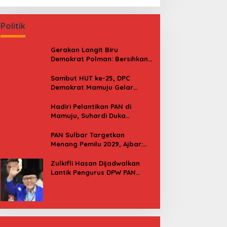
Politik
Gerakan Langit Biru
Demokrat Polman: Bersihkan
Pantai, Cek Kesehatan dan
Donor Darah
Sambut HUT ke-25, DPC
Demokrat Mamuju Gelar
Baksos Gerakan Langit Biru
Indonesia Asri
Hadiri Pelantikan PAN di
Mamuju, Suhardi Duka
Kenang 2 Kali Diusung Jadi
Bupati
PAN Sulbar Targetkan
Menang Pemilu 2029, Ajbar:
Bagi Kami, Februari 2029 Itu
Besok
Zulkifli Hasan Dijadwalkan
Lantik Pengurus DPW PAN
Sulbar, Usung Agenda “Satu
Tekad Bantu Rakyat”