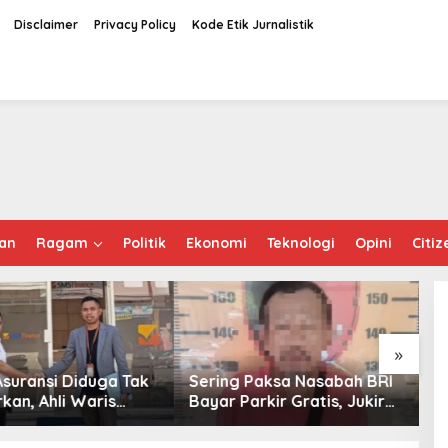
Disclaimer
Privacy Policy
Kode Etik Jurnalistik
an
Ragam
Politik
Ekonomi
Teknologi
Opini
Citiz
»
Asuransi Diduga Tak
Sering Paksa Nasabah BRI
E
kan, Ahli Waris
Bayar Parkir Gratis, Jukir
B
Gugat PT Mitra
Liar di Mamuju Diciduk
M
Sepadan Finance ke
Polisi
S