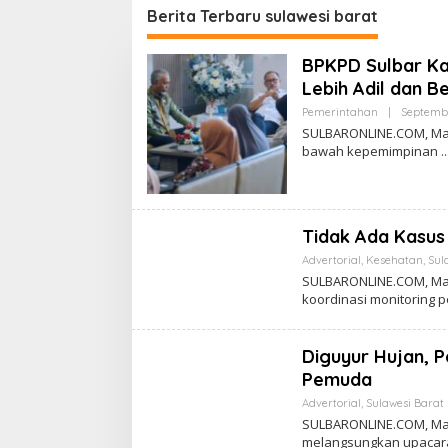
PN Mam
Berita Terbaru sulawesi barat
BPKPD Sulbar Ka
Lebih Adil dan B
Pemerintahan
|
Septembe
SULBARONLINE.COM, Mamu
bawah kepemimpinan
Tidak Ada Kasus
Advertorial
,
Kesehatan
,
Sul
SULBARONLINE.COM, Mam
koordinasi monitoring
Diguyur Hujan, 
Pemuda
Advertorial
,
Sulawesi Barat
SULBARONLINE.COM, Mam
melangsungkan upaca