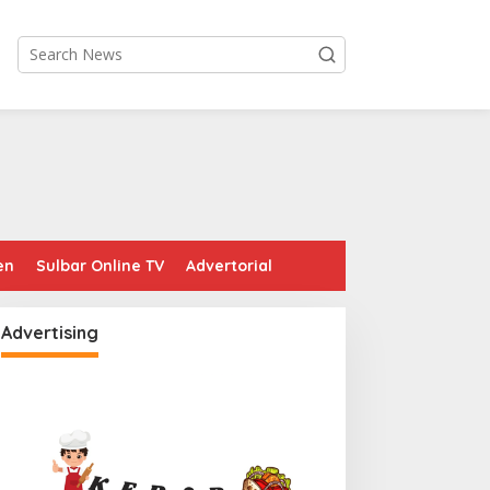
en
Sulbar Online TV
Advertorial
Advertising
fektif Cegah Kemacetan
Maksimalkan Gizi Anak,
BM, Pos Pantau Polresta
SPPG Rangas Sajikan Menu
amuju Amankan Jalur
Daging Sapi untuk 2.798
PBU Kali Mamuju
Penerima