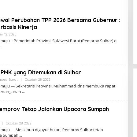
uju
wal Perubahan TPP 2026 Bersama Gubernur :
erbasis Kinerja
r 12, 2025
B
Y
ju – Pemerintah Provinsi Sulawesi Barat (Pemprov Sulbar) di
 PMK yang Ditemukan di Sulbar
awesi Barat
|
October 28, 2022
B
Y
uju — Sekretaris Peovinsi, Muhammad Idris membuka rapat
 penanganan
Pemprov Tetap Jalankan Upacara Sumpah
|
October 28, 2022
B
Y
uju — Meskipun diguyur hujan, Pemprov Sulbar tetap
ra Sumpah