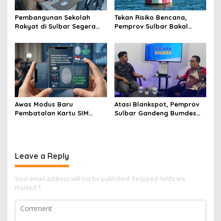
Pembangunan Sekolah
Tekan Risiko Bencana,
Rakyat di Sulbar Segera
Pemprov Sulbar Bakal
Dimulai, DPRD Sediakan
Adopsi Alat Deteksi Gempa
Rp550 Juta untuk Dokumen
dari Jepang
Lingkungan
Awas Modus Baru
Atasi Blankspot, Pemprov
Pembatalan Kartu SIM
Sulbar Gandeng Bumdes
Sejuta Umat, Pemprov
Pasang Wifi Gratis di Desa
Sulbar Ingatkan Bahaya
Terpencil
Registrasi Wajah Penjual
Leave a Reply
Your email address will not be published.
Required fields are
marked
*