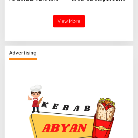
Sejuta Umat, Pemprov
Pasang Wifi Gratis di Desa
Sulbar Ingatkan Bahaya
Terpencil
Registrasi Wajah Penjual
View More
Advertising