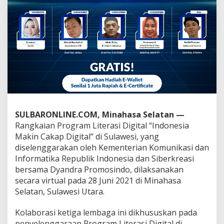
D
a
k
w
a
h
d
i
M
e
d
i
SULBARONLINE.COM, Minahasa Selatan —
a
S
Rangkaian Program Literasi Digital “Indonesia
o
Makin Cakap Digital” di Sulawesi, yang
s
diselenggarakan oleh Kementerian Komunikasi dan
i
Informatika Republik Indonesia dan Siberkreasi
a
l
bersama Dyandra Promosindo, dilaksanakan
secara virtual pada 28 Juni 2021 di Minahasa
Selatan, Sulawesi Utara.
Kolaborasi ketiga lembaga ini dikhususkan pada
penyelenggaraan Program Literasi Digital di