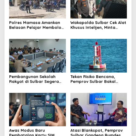
Polres Mamasa Amankan
Wakapolda Sulbar Cek Alat
Belasan Pelajar Membolos
Khusus Intelijen, Minta
di Lembang Banggo,
Personel Genjot
Langsung Diantar Kembali
Transformasi Digital
ke Sekolah
Pembangunan Sekolah
Tekan Risiko Bencana,
Rakyat di Sulbar Segera
Pemprov Sulbar Bakal
Dimulai, DPRD Sediakan
Adopsi Alat Deteksi Gempa
Rp550 Juta untuk Dokumen
dari Jepang
Lingkungan
Awas Modus Baru
Atasi Blankspot, Pemprov
Pembatalan Kartu SIM
Sulbar Gandeng Bumdes