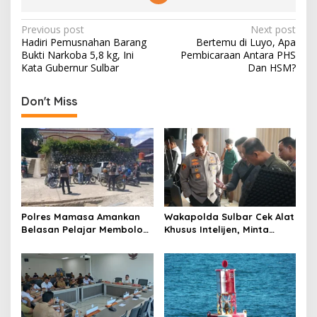
P
Previous post
Next post
Hadiri Pemusnahan Barang
Bertemu di Luyo, Apa
o
Bukti Narkoba 5,8 kg, Ini
Pembicaraan Antara PHS
s
Kata Gubernur Sulbar
Dan HSM?
t
Don't Miss
n
a
v
i
g
a
Polres Mamasa Amankan
Wakapolda Sulbar Cek Alat
t
Belasan Pelajar Membolos
Khusus Intelijen, Minta
di Lembang Banggo,
Personel Genjot
i
Langsung Diantar Kembali
Transformasi Digital
o
ke Sekolah
n