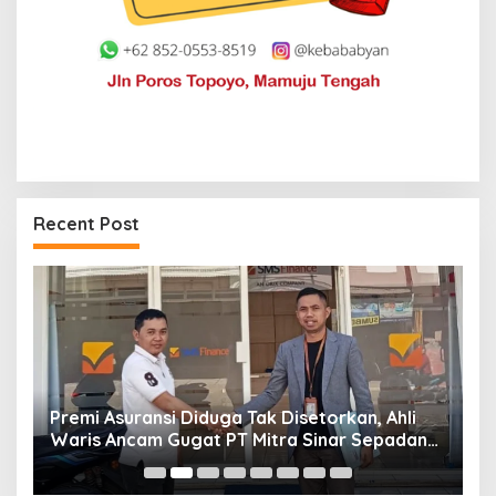
Recent Post
Premi Asuransi Diduga Tak Disetorkan, Ahli
S
Waris Ancam Gugat PT Mitra Sinar Sepadan
Gr
Finance ke PN Mamuju