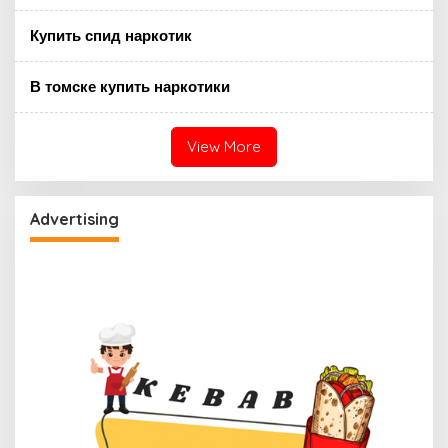
Купить спид наркотик
В томске купить наркотики
View More
Advertising