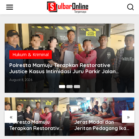
S
k
i
p
t
o
c
o
n
t
Hukum & Kriminal
e
n
Polresta Mamuju Terapkan Restorative
t
Justice Kasus Intimidasi Juru Parkir Jalan
Emmy Saelan
August 8, 2026
«
»
Polresta Mamuju
Jerat Modal dan
Terapkan Restorative
Jeritan Pedagang Ikan
Justice Kasus
TPI Kasiwa Mamuju