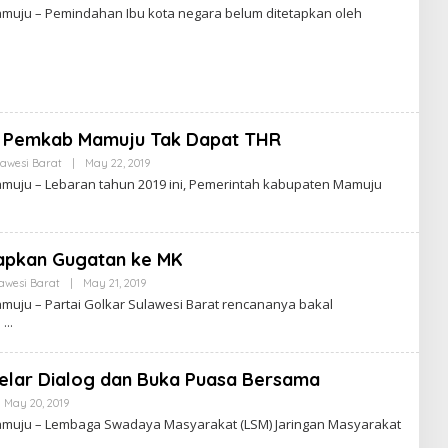
Y
uju – Pemindahan Ibu kota negara belum ditetapkan oleh
 Pemkab Mamuju Tak Dapat THR
lawesi Barat
|
May 22, 2019
B
Y
uju – Lebaran tahun 2019 ini, Pemerintah kabupaten Mamuju
iapkan Gugatan ke MK
awesi Barat
|
May 21, 2019
B
Y
uju – Partai Golkar Sulawesi Barat rencananya bakal
e
Gelar Dialog dan Buka Puasa Bersama
May 20, 2019
B
Y
uju – Lembaga Swadaya Masyarakat (LSM) Jaringan Masyarakat