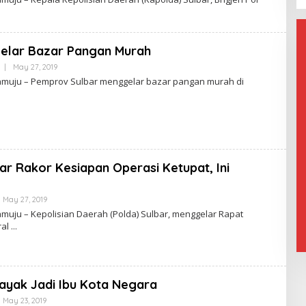
elar Bazar Pangan Murah
|
May 27, 2019
B
Y
uju – Pemprov Sulbar menggelar bazar pangan murah di
ar Rakor Kesiapan Operasi Ketupat, Ini
May 27, 2019
B
Y
ju – Kepolisian Daerah (Polda) Sulbar, menggelar Rapat
ral
Layak Jadi Ibu Kota Negara
May 23, 2019
B