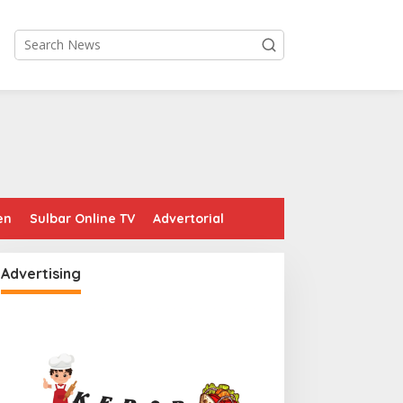
en
Sulbar Online TV
Advertorial
Advertising
emprov Sulbar Godok
Efektif Cegah Kemacetan
ebijakan TPP ASN 2026,
BBM, Pos Pantau Polresta
ekda Tekankan Aspek
Mamuju Amankan Jalur
emampuan Fiskal
SPBU Kali Mamuju