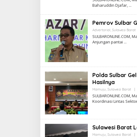
Baharuddin Djafar,
Pemrov Sulbar G
Advertorial
,
Sulawesi Barat
SULBARONLINE.COM, Mam
Anjungan pantai
Polda Sulbar Gel
Hasilnya
Mamuju
,
Sulawesi Barat
|
SULBARONLINE.COM, Mamu
Koordinasi Lintas Sekto
Sulawesi Barat 
Mamuju
,
Sulawesi Barat
|