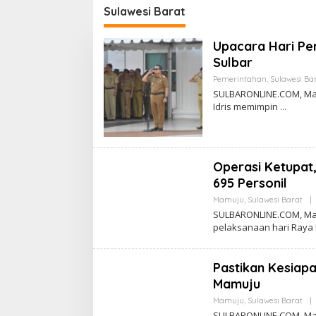
Berser
Sulawesi Barat
Orang 
Upacara Hari Pe
Sulbar
Pemerintahan
,
Sulawesi Ba
SULBARONLINE.COM, Mam
Idris memimpin
Operasi Ketupat
695 Personil
Mamuju
,
Sulawesi Barat
|
SULBARONLINE.COM, Ma
pelaksanaan hari Raya 
Pastikan Kesiap
Mamuju
Mamuju
,
Sulawesi Barat
|
SULBARONLINE.COM, Mamu