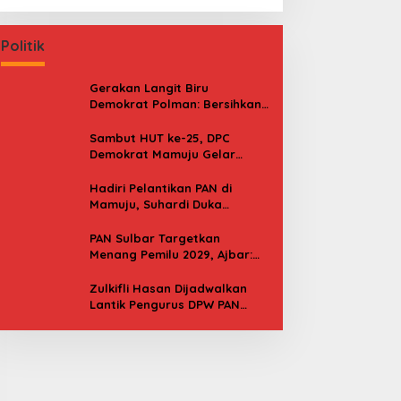
Politik
Gerakan Langit Biru
Demokrat Polman: Bersihkan
Pantai, Cek Kesehatan dan
Donor Darah
Sambut HUT ke-25, DPC
Demokrat Mamuju Gelar
Baksos Gerakan Langit Biru
Indonesia Asri
Hadiri Pelantikan PAN di
Mamuju, Suhardi Duka
Kenang 2 Kali Diusung Jadi
Bupati
PAN Sulbar Targetkan
Menang Pemilu 2029, Ajbar:
Bagi Kami, Februari 2029 Itu
Besok
Zulkifli Hasan Dijadwalkan
Lantik Pengurus DPW PAN
Sulbar, Usung Agenda “Satu
Tekad Bantu Rakyat”