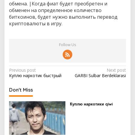
обмена. |Когда фиат будет преобретен и
обменен на определенное количество
биткоинов, будет нужно выполнить перевод
криптовалюты в игру.
Follow Us
P
Previous post
Next post
Куплю наркотик быстрый
GARBI Sulbar Berdeklarasi
o
s
Don't Miss
t
n
Куплю наркотики qiwi
a
v
i