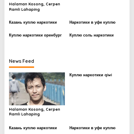
g
Halaman Kosong, Cerpen
Ramli Lahaping
a
t
Казань куплю наркотики
Наркотики в уфе куплю
i
Куплю наркотики оренбург
Куплю соль наркотики
o
n
News Feed
Куплю наркотики qiwi
Halaman Kosong, Cerpen
Ramli Lahaping
Казань куплю наркотики
Наркотики в уфе куплю