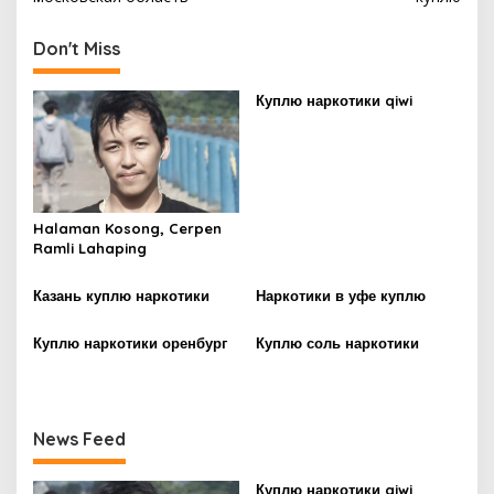
s
t
Don't Miss
n
Куплю наркотики qiwi
a
v
i
g
Halaman Kosong, Cerpen
a
Ramli Lahaping
t
i
Казань куплю наркотики
Наркотики в уфе куплю
o
Куплю наркотики оренбург
Куплю соль наркотики
n
News Feed
Куплю наркотики qiwi