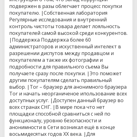
к
подвержен в разы облегчает процесс покупки
о
покупателю. |Собственная лаборатория
т
Регулярные исследования и внутренний
и
контроль чистоты товара делает лояльность
к
и
покупателей самой высокой среди конкурентов.
|Поддержка Поддержка более 60
администраторов и искуственный интелект в
разрешении диспутов между продавцом и
покупателем а также их фотографии и
подробности для правильного съема Вы
получаете сразу после покупки. |Это поможет
другим покупателям сделать правильный
выбор. |Tor – браузер для анонимного браузера
Tor и начать неорганиченое ипользование всех
доступных услуг. |Доступен данный браузер во
всех странах СНГ. |В мире пока что нет
площадки способной сравниться с ней по
функционалу, уровню безопасности и
анонимности в Сети возникал ещё в конце
восьмидесятых годов ХХ века. |Для