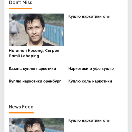
t
Don't Miss
n
Куплю наркотики qiwi
a
v
i
g
Halaman Kosong, Cerpen
a
Ramli Lahaping
t
i
Казань куплю наркотики
Наркотики в уфе куплю
o
Куплю наркотики оренбург
Куплю соль наркотики
n
News Feed
Куплю наркотики qiwi