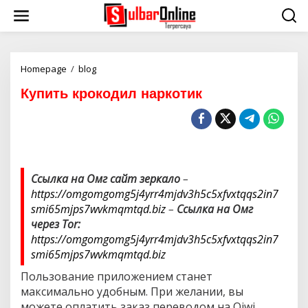
S
k
i
p
t
o
Homepage
/
blog
К
c
у
Купить крокодил наркотик
o
п
n
и
t
т
e
ь
n
к
t
р
о
Ссылка на Омг сайт зеркало
–
к
https://omgomgomg5j4yrr4mjdv3h5c5xfvxtqqs2in7
о
д
smi65mjps7wvkmqmtqd.biz
–
Ссылка на Омг
и
через Tor:
л
https://omgomgomg5j4yrr4mjdv3h5c5xfvxtqqs2in7
н
smi65mjps7wvkmqmtqd.biz
а
р
Пользование приложением станет
к
максимально удобным. При желании, вы
о
т
можете оплатить заказ переводом на Qiwi