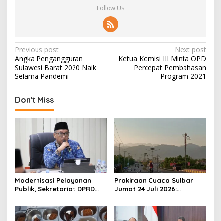
Follow Us
P
Previous post
Next post
Angka Pengangguran
Ketua Komisi III Minta OPD
o
Sulawesi Barat 2020 Naik
Percepat Pembahasan
s
Selama Pandemi
Program 2021
t
Don't Miss
n
a
v
i
g
a
Modernisasi Pelayanan
Prakiraan Cuaca Sulbar
t
Publik, Sekretariat DPRD
Jumat 24 Juli 2026:
Sulawesi Barat Resmi
Mamasa Dingin 13 Derajat,
i
Luncurkan Aplikasi SIPAKDE
Daerah Pesisir Cerah
o