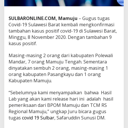
s
i
B
SULBARONLINE.COM, Mamuju
– Gugus tugas
a
Covid-19 Sulawesi Barat kembali mengkonfirmasi
r
a
tambahan kasus positif covid-19 di Sulawesi Barat,
t
Minggu, 8 November 2020. Dengan tambahan 9
,
kasus positif.
8
N
Masing-masing 2 orang dari kabupaten Polewali
o
v
Mandar, 7 orang Mamuju Tengah. Sementara
e
dinyatakan sembuh 2 orang, masing-masing 1
m
orang kabupaten Pasangkayu dan 1 orang
b
Kabupaten Mamuju.
e
r
2
“Sebelumnya kami menyampaikan bahwa Hasil
0
Lab yang akan kami release hari ini adalah hasil
2
pemeriksaan dari BPOM Mamuju dan TCM RS
0
Regional Mamuju,” ungkap Juru bicara gugus
tugas
covid 19 Sulbar
, Safaruddin Sunusi DM.