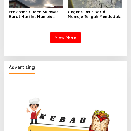
Prakiraan Cuaca Sulawesi
Geger Sumur Bor di
Barat Hari Ini: Mamuju
Mamuju Tengah Mendadak
Diguyur Hujan, Polman
Semburkan Lumpur dan
Terapkan Suhu Terpanas
Suara Gemuruh, Warga
Panik
View More
Advertising