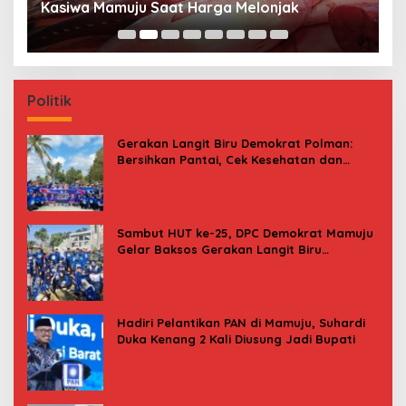
Kasiwa Mamuju Saat Harga Melonjak
W
F
Politik
Gerakan Langit Biru Demokrat Polman:
Bersihkan Pantai, Cek Kesehatan dan
Donor Darah
Sambut HUT ke-25, DPC Demokrat Mamuju
Gelar Baksos Gerakan Langit Biru
Indonesia Asri
Hadiri Pelantikan PAN di Mamuju, Suhardi
Duka Kenang 2 Kali Diusung Jadi Bupati