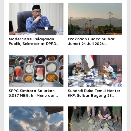
Modernisasi Pelayanan
Prakiraan Cuaca Sulbar
Publik, Sekretariat DPRD
Jumat 24 Juli 2026:
Sulawesi Barat Resmi
Mamasa Dingin 13 Derajat,
Luncurkan Aplikasi SIPAKDE
Daerah Pesisir Cerah
SPPG Simboro Salurkan
Suhardi Duka Temui Menteri
3.087 MBG, Ini Menu dan
KKP: Sulbar Boyong 28
Kandungan Gizinya
Desa Nelayan Hingga
Kapal 30 GT