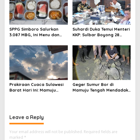
n
SPPG Simboro Salurkan
Suhardi Duka Temui Menteri
3.087 MBG, Ini Menu dan
KKP: Sulbar Boyong 28
Kandungan Gizinya
Desa Nelayan Hingga
Kapal 30 GT
Prakiraan Cuaca Sulawesi
Geger Sumur Bor di
Barat Hari Ini: Mamuju
Mamuju Tengah Mendadak
Diguyur Hujan, Polman
Semburkan Lumpur dan
Terapkan Suhu Terpanas
Suara Gemuruh, Warga
Panik
Leave a Reply
Your email address will not be published.
Required fields are
marked
*