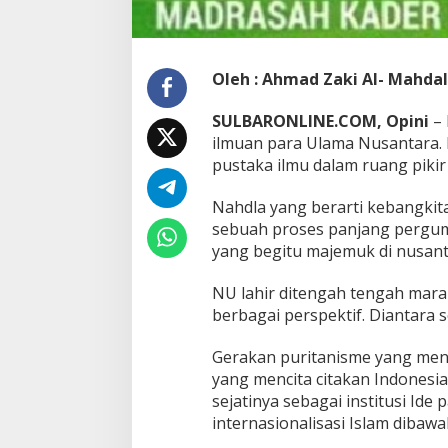
k
e
N
U
-
Oleh : Ahmad Zaki Al- Mahdal
a
n
SULBARONLINE.COM, Opini
– 
ilmuan para Ulama Nusantara.
pustaka ilmu dalam ruang pikir
Nahdla yang berarti kebangkita
sebuah proses panjang pergumu
yang begitu majemuk di nusant
NU lahir ditengah tengah mar
berbagai perspektif. Diantara s
Gerakan puritanisme yang menc
yang mencita citakan Indonesia
sejatinya sebagai institusi Ide
internasionalisasi Islam dibawa