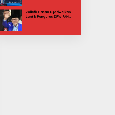
Besok
Zulkifli Hasan Dijadwalkan
Lantik Pengurus DPW PAN
Sulbar, Usung Agenda “Satu
Tekad Bantu Rakyat”