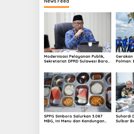
News Feed
Modernisasi Pelayanan Publik,
Gerakan 
Sekretariat DPRD Sulawesi Barat
Polman: 
Resmi Luncurkan Aplikasi SIPAKDE
Kesehata
SPPG Simboro Salurkan 3.087
Suhardi 
MBG, Ini Menu dan Kandungan
Sulbar B
Gizinya
Hingga K