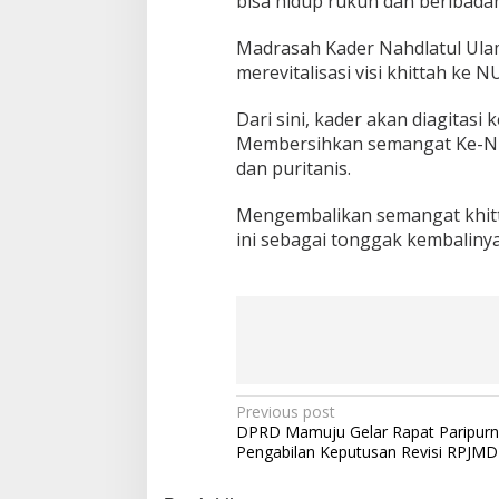
bisa hidup rukun dan beribada
Madrasah Kader Nahdlatul Ula
merevitalisasi visi khittah ke N
Dari sini, kader akan diagitas
Membersihkan semangat Ke-NU-
dan puritanis.
Mengembalikan semangat khit
ini sebagai tonggak kembaliny
P
Previous post
DPRD Mamuju Gelar Rapat Paripur
o
Pengabilan Keputusan Revisi RPJMD
s