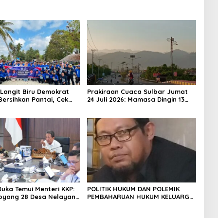
Langit Biru Demokrat
Prakiraan Cuaca Sulbar Jumat
Bersihkan Pantai, Cek
24 Juli 2026: Mamasa Dingin 13
n dan Donor Darah
Derajat, Daerah Pesisir Cerah
Duka Temui Menteri KKP:
POLITIK HUKUM DAN POLEMIK
oyong 28 Desa Nelayan
PEMBAHARUAN HUKUM KELUARGA
apal 30 GT
DI INDONESIA