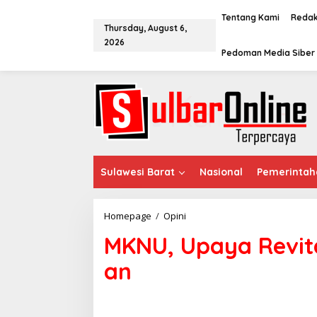
S
k
Tentang Kami
Redak
Thursday, August 6,
i
2026
p
Pedoman Media Siber
t
o
c
o
n
t
e
n
t
Sulawesi Barat
Nasional
Pemerintah
Homepage
/
Opini
M
K
MKNU, Upaya Revital
N
U
an
,
U
p
a