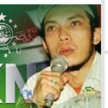
Efektif Cegah Kemacetan BBM,
Pos Pantau Polresta Mamuju
Amankan Jalur SPBU Kali Mamuju