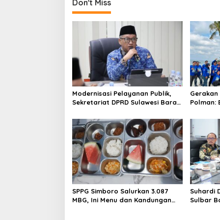
t
Don't Miss
n
a
v
i
g
a
Modernisasi Pelayanan Publik,
Gerakan 
t
Sekretariat DPRD Sulawesi Barat
Polman: 
i
Resmi Luncurkan Aplikasi SIPAKDE
Kesehata
o
n
SPPG Simboro Salurkan 3.087
Suhardi 
MBG, Ini Menu dan Kandungan
Sulbar B
Gizinya
Hingga K