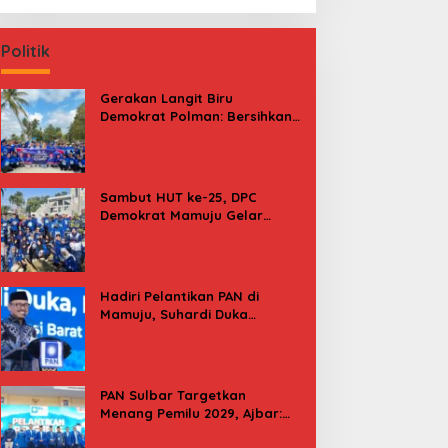
Politik
Gerakan Langit Biru
Demokrat Polman: Bersihkan
Pantai, Cek Kesehatan dan
Donor Darah
Sambut HUT ke-25, DPC
Demokrat Mamuju Gelar
Baksos Gerakan Langit Biru
Indonesia Asri
Hadiri Pelantikan PAN di
Mamuju, Suhardi Duka
Kenang 2 Kali Diusung Jadi
Bupati
PAN Sulbar Targetkan
Menang Pemilu 2029, Ajbar:
Bagi Kami, Februari 2029 Itu