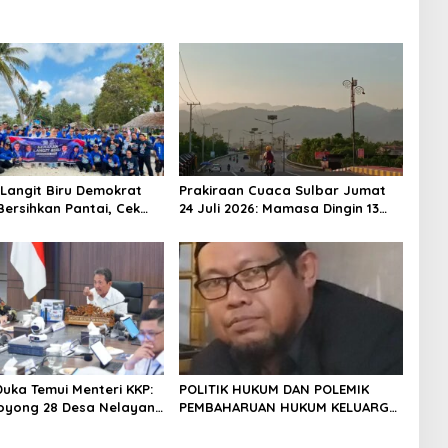
Langit Biru Demokrat
Prakiraan Cuaca Sulbar Jumat
Bersihkan Pantai, Cek
24 Juli 2026: Mamasa Dingin 13
n dan Donor Darah
Derajat, Daerah Pesisir Cerah
Duka Temui Menteri KKP:
POLITIK HUKUM DAN POLEMIK
oyong 28 Desa Nelayan
PEMBAHARUAN HUKUM KELUARGA
apal 30 GT
DI INDONESIA