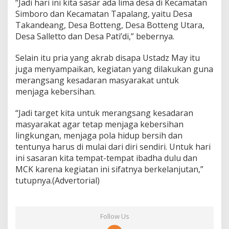
“Jadi hari ini kita sasar ada lima desa di Kecamatan
i
Simboro dan Kecamatan Tapalang, yaitu Desa
m
Takandeang, Desa Botteng, Desa Botteng Utara,
a
D
Desa Salletto dan Desa Pati’di,” bebernya.
e
s
Selain itu pria yang akrab disapa Ustadz May itu
a
juga menyampaikan, kegiatan yang dilakukan guna
merangsang kesadaran masyarakat untuk
menjaga kebersihan.
“Jadi target kita untuk merangsang kesadaran
masyarakat agar tetap menjaga kebersihan
lingkungan, menjaga pola hidup bersih dan
tentunya harus di mulai dari diri sendiri. Untuk hari
ini sasaran kita tempat-tempat ibadha dulu dan
MCK karena kegiatan ini sifatnya berkelanjutan,”
tutupnya.(Advertorial)
Follow Us