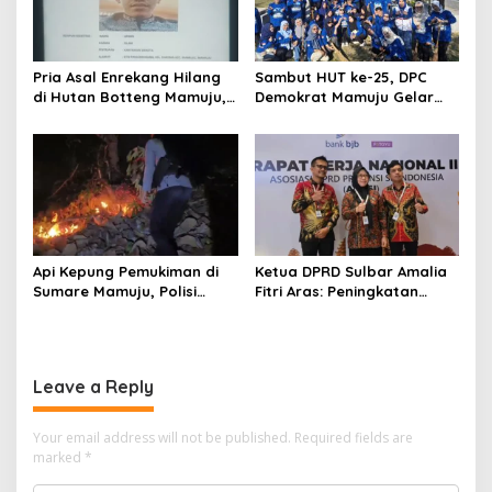
Pria Asal Enrekang Hilang
Sambut HUT ke-25, DPC
di Hutan Botteng Mamuju,
Demokrat Mamuju Gelar
Sempat Kirim SMS
Baksos Gerakan Langit Biru
Kelaparan ke Istri
Indonesia Asri
Api Kepung Pemukiman di
Ketua DPRD Sulbar Amalia
Sumare Mamuju, Polisi
Fitri Aras: Peningkatan
Kerahkan Water Cannon
Status Mamuju Adalah
Jinakkan Karhutla
Lompatan Mutlak
Leave a Reply
Your email address will not be published.
Required fields are
marked
*