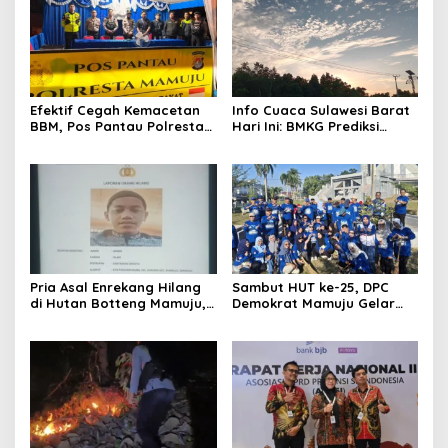
Efektif Cegah Kemacetan
Info Cuaca Sulawesi Barat
BBM, Pos Pantau Polresta
Hari Ini: BMKG Prediksi
Mamuju Amankan Jalur
Seluruh Wilayah Berawan
SPBU Kali Mamuju
Pria Asal Enrekang Hilang
Sambut HUT ke-25, DPC
di Hutan Botteng Mamuju,
Demokrat Mamuju Gelar
Sempat Kirim SMS
Baksos Gerakan Langit Biru
Kelaparan ke Istri
Indonesia Asri