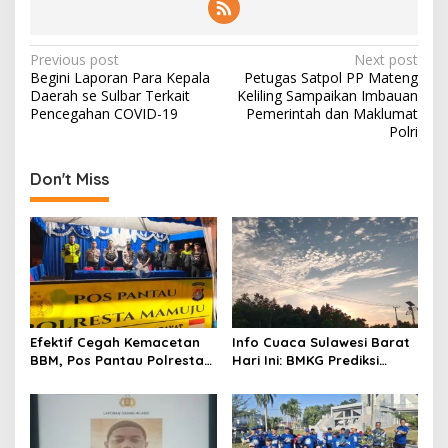
P
Previous post
Next post
Begini Laporan Para Kepala
Petugas Satpol PP Mateng
o
Daerah se Sulbar Terkait
Keliling Sampaikan Imbauan
s
Pencegahan COVID-19
Pemerintah dan Maklumat
Polri
t
n
Don't Miss
a
v
i
g
a
t
Efektif Cegah Kemacetan
Info Cuaca Sulawesi Barat
BBM, Pos Pantau Polresta
Hari Ini: BMKG Prediksi
i
Mamuju Amankan Jalur
Seluruh Wilayah Berawan
o
SPBU Kali Mamuju
n