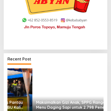
Recent Post
Maksimalkan Gizi Anak, SPPG Rangas Sajikan
P
Menu Daging Sapi untuk 2.798 Penerima
P