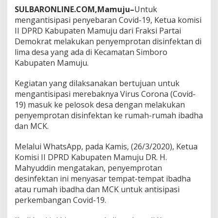
u
SULBARONLINE.COM,Mamuju–
Untuk
j
mengantisipasi penyebaran Covid-19, Ketua komisi
u
II DPRD Kabupaten Mamuju dari Fraksi Partai
L
Demokrat melakukan penyemprotan disinfektan di
a
k
lima desa yang ada di Kecamatan Simboro
u
Kabupaten Mamuju.
k
a
Kegiatan yang dilaksanakan bertujuan untuk
n
mengantisipasi merebaknya Virus Corona (Covid-
P
e
19) masuk ke pelosok desa dengan melakukan
n
penyemprotan disinfektan ke rumah-rumah ibadha
y
dan MCK.
e
m
Melalui WhatsApp, pada Kamis, (26/3/2020), Ketua
p
r
Komisi II DPRD Kabupaten Mamuju DR. H.
o
Mahyuddin mengatakan, penyemprotan
t
desinfektan ini menyasar tempat-tempat ibadha
a
atau rumah ibadha dan MCK untuk antisipasi
n
d
perkembangan Covid-19.
i
L