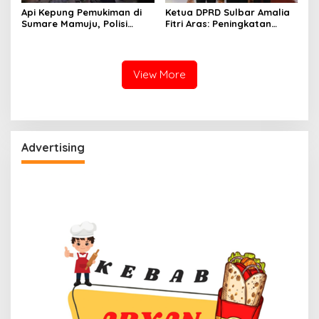
Api Kepung Pemukiman di
Ketua DPRD Sulbar Amalia
Sumare Mamuju, Polisi
Fitri Aras: Peningkatan
Kerahkan Water Cannon
Status Mamuju Adalah
Jinakkan Karhutla
Lompatan Mutlak
View More
Advertising